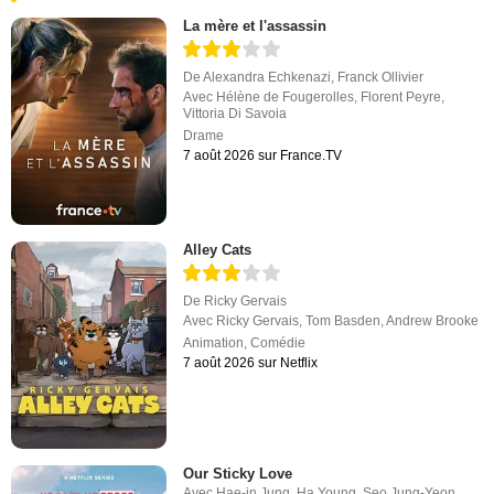
La mère et l'assassin
De
Alexandra Echkenazi
,
Franck Ollivier
Avec
Hélène de Fougerolles
,
Florent Peyre
,
Vittoria Di Savoia
Drame
7 août 2026 sur France.TV
Alley Cats
De
Ricky Gervais
Avec
Ricky Gervais
,
Tom Basden
,
Andrew Brooke
Animation
,
Comédie
7 août 2026 sur Netflix
Our Sticky Love
Avec
Hae-in Jung
,
Ha Young
,
Seo Jung-Yeon