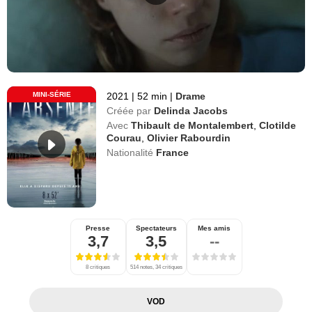
MINI-SÉRIE
2021
|
52 min
|
Drame
Créée par
Delinda Jacobs
Avec
Thibault de Montalembert
,
Clotilde
Courau
,
Olivier Rabourdin
Nationalité
France
Presse
Spectateurs
Mes amis
3,7
3,5
--
8 critiques
514 notes, 34 critiques
VOD