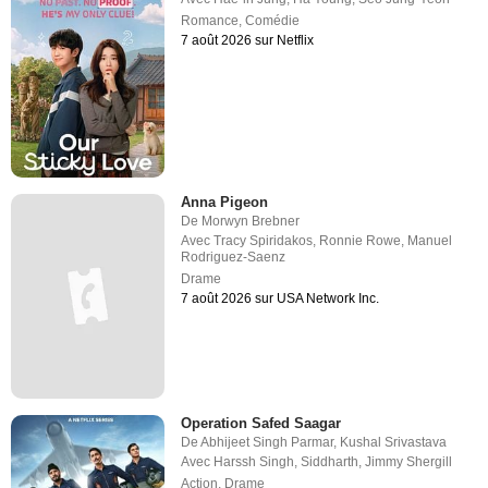
Romance
,
Comédie
7 août 2026 sur Netflix
Anna Pigeon
De
Morwyn Brebner
Avec
Tracy Spiridakos
,
Ronnie Rowe
,
Manuel
Rodriguez-Saenz
Drame
7 août 2026 sur USA Network Inc.
Operation Safed Saagar
De
Abhijeet Singh Parmar
,
Kushal Srivastava
Avec
Harssh Singh
,
Siddharth
,
Jimmy Shergill
Action
,
Drame