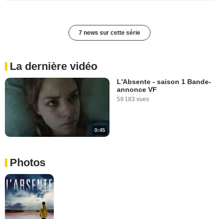
7 news sur cette série
La dernière vidéo
L'Absente - saison 1 Bande-
annonce VF
59 183 vues
0:45
Photos