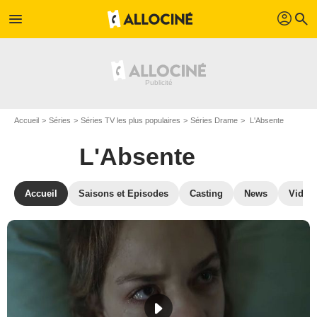
profil
menu
search
Accueil
Séries
Séries TV les plus populaires
Séries Drame
L'Absente
L'Absente
Accueil
Saisons et Episodes
Casting
News
Vidéo