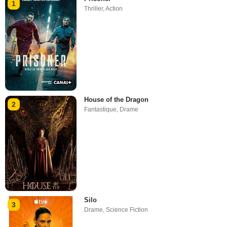
1
Thriller
,
Action
House of the Dragon
2
Fantastique
,
Drame
Silo
3
Drame
,
Science Fiction