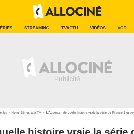
ÉRIES
STREAMING
TVACTU
VIDÉOS
VOD
éries
News Séries à la TV
L'Absente : de quelle histoire vraie la série de France 2 est-el
uelle histoire vraie la série