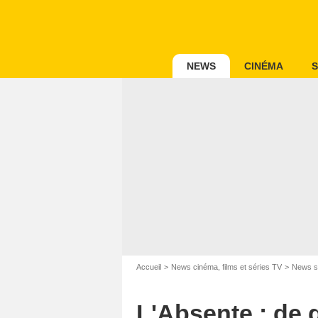
NEWS
CINÉMA
S
Accueil
News cinéma, films et séries TV
News s
L'Absente : de q