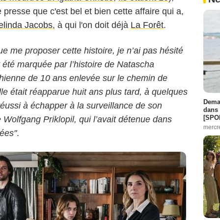
esse que c'est bel et bien cette affaire qui a,
elinda Jacobs
, à qui l'on doit déjà
La Forêt
.
 ALCALAY - ESCAZAL FILMS
 me proposer cette histoire, je n’ai pas hésité
 été marquée par l’histoire de Natascha
ichienne de 10 ans enlevée sur le chemin de
le était réapparue huit ans plus tard, à quelques
Demai
éussi à échapper à la surveillance de son
dans 
[SPO
Wolfgang Priklopil, qui l’avait détenue dans
mercr
ées"
.