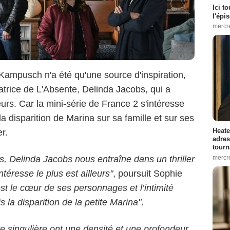
Ici t
l'épi
mercr
 Kampusch n'a été qu'une source d'inspiration,
éatrice de L'Absente, Delinda Jacobs, qui a
urs. Car la mini-série de France 2 s'intéresse
 disparition de Marina sur sa famille et sur ses
Heate
er.
adres
tourn
mercr
, Delinda Jacobs nous entraîne dans un thriller
intéresse le plus est ailleurs"
, poursuit Sophie
est le cœur de ses personnages et l’intimité
s la disparition de la petite Marina"
.
e singulière ont une densité et une profondeur