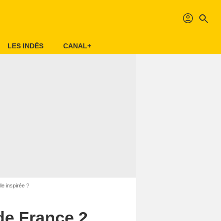
profil
search
LES INDÉS
CANAL+
le inspirée ?
 de France 2