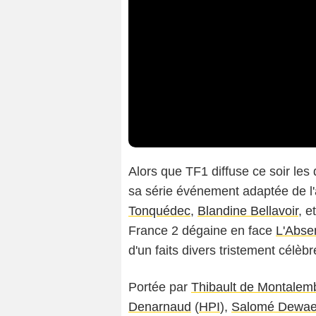
Alors que TF1 diffuse ce soir les
sa série événement adaptée de l'
Tonquédec
,
Blandine Bellavoir
, e
France 2 dégaine en face
L'Abse
d'un faits divers tristement célèb
Portée par
Thibault de Montalem
Denarnaud
(
HPI
),
Salomé Dewae