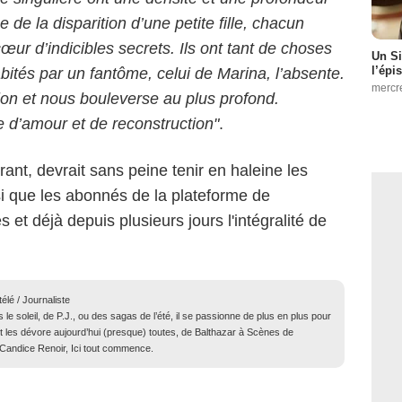
 de la disparition d’une petite fille, chacun
ur d’indicibles secrets. Ils ont tant de choses
Un Si
l’épi
abités par un fantôme, celui de Marina, l’absente.
mercr
on et nous bouleverse au plus profond.
e d’amour et de reconstruction"
.
rant, devrait sans peine tenir en haleine les
si que les abonnés de la plateforme de
 et déjà depuis plusieurs jours l'intégralité de
élé / Journaliste
e soleil, de P.J., ou des sagas de l’été, il se passionne de plus en plus pour
 Et les dévore aujourd’hui (presque) toutes, de Balthazar à Scènes de
Candice Renoir, Ici tout commence.