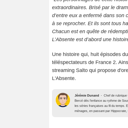
extraordinaires. Brisé par le drame
d’entre eux a enfermé dans son cœ
à se reprocher. Et ils sont tous h
Chacun est en quête de rédempti
L’Absente est d’abord une histoir
Une histoire qui, huit épisodes du
téléspectateurs de France 2. Ain
streaming Salto qui propose d'ores
L'Absente.
Jérémie Dunand
-
Chef de rubrique t
Bercé dès l’enfance au rythme de Sous l
les séries françaises au fil du temps.
ménages, en passant par Hippocrate, 