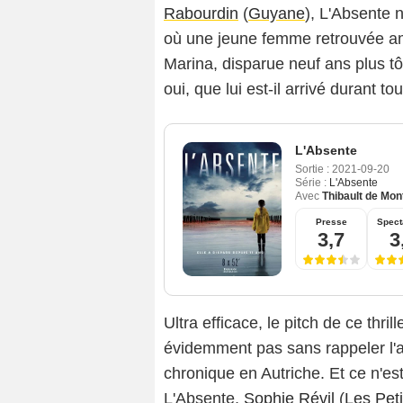
Rabourdin
(
Guyane
), L'Absente 
où une jeune femme retrouvée am
Marina, disparue neuf ans plus tôt
oui, que lui est-il arrivé durant t
L'Absente
Sortie :
2021-09-20
Série :
L'Absente
Avec
Thibault de Mon
Presse
Spect
3,7
3
Ultra efficace, le pitch de ce thril
évidemment pas sans rappeler l'a
chronique en Autriche. Et ce n'es
L'Absente,
Sophie Révil
(
Les Peti