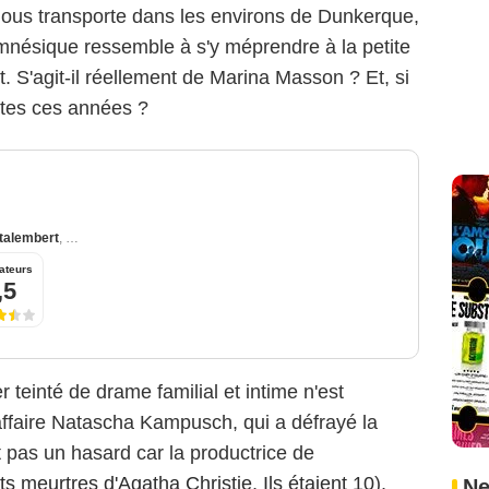
nous transporte dans les environs de Dunkerque,
nésique ressemble à s'y méprendre à la petite
. S'agit-il réellement de Marina Masson ? Et, si
outes ces années ?
talembert
,
Clotilde Courau
,
Olivier Rabourdin
ateurs
,5
ler teinté de drame familial et intime n'est
ffaire Natascha Kampusch, qui a défrayé la
t pas un hasard car la productrice de
ts meurtres d'Agatha Christie
,
Ils étaient 10
),
Ne