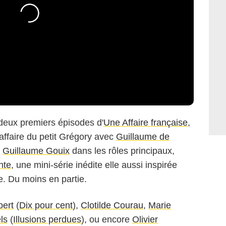
 deux premiers épisodes d'
Une Affaire française
,
affaire du petit Grégory avec
Guillaume de
t
Guillaume Gouix
dans les rôles principaux,
nte
, une mini-série inédite elle aussi inspirée
re. Du moins en partie.
bert
(
Dix pour cent
),
Clotilde Courau
,
Marie
ls
(
Illusions perdues
), ou encore
Olivier