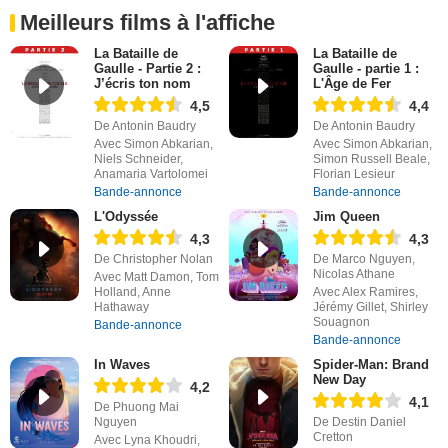
Meilleurs films à l'affiche
La Bataille de
La Bataille de
Gaulle - Partie 2 :
Gaulle - partie 1 :
J’écris ton nom
L'Âge de Fer
4,5
4,4
De Antonin Baudry
De Antonin Baudry
Avec Simon Abkarian,
Avec Simon Abkarian,
Niels Schneider,
Simon Russell Beale,
Anamaria Vartolomei
Florian Lesieur
Bande-annonce
Bande-annonce
L'Odyssée
Jim Queen
4,3
4,3
De Christopher Nolan
De Marco Nguyen,
Nicolas Athane
Avec Matt Damon, Tom
Holland, Anne
Avec Alex Ramires,
Hathaway
Jérémy Gillet, Shirley
Souagnon
Bande-annonce
Bande-annonce
In Waves
Spider-Man: Brand
New Day
4,2
4,1
De Phuong Mai
Nguyen
De Destin Daniel
Cretton
Avec Lyna Khoudri,