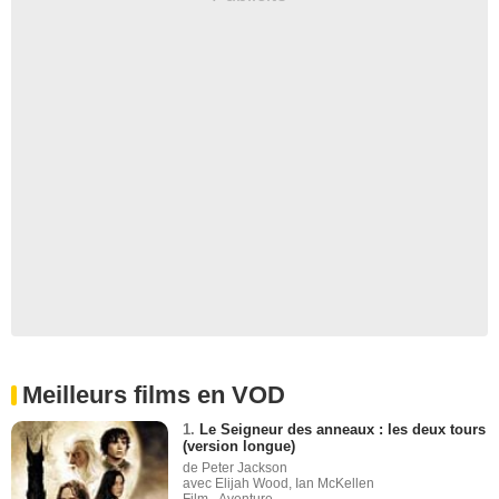
Meilleurs films en VOD
1.
Le Seigneur des anneaux : les deux tours
(version longue)
de Peter Jackson
avec Elijah Wood, Ian McKellen
Film - Aventure