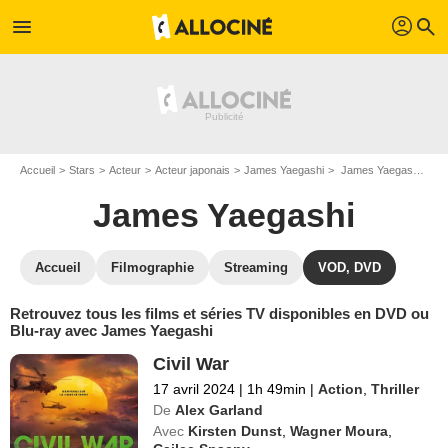
profil
menu
search
Accueil
Stars
Acteur
Acteur japonais
James Yaegashi
James Yaegashi : ses Blu-Ray, DVD, VOD, SVOD
James Yaegashi
Accueil
Filmographie
Streaming
VOD, DVD
Retrouvez tous les films et séries TV disponibles en DVD ou
Blu-ray avec James Yaegashi
Civil War
17 avril 2024
|
1h 49min
|
Action
,
Thriller
De
Alex Garland
Avec
Kirsten Dunst
,
Wagner Moura
,