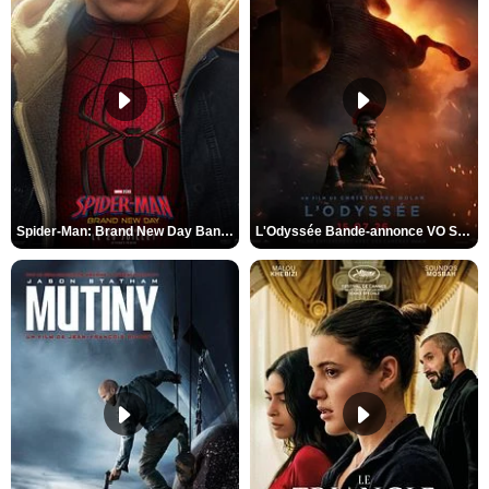
Spider-Man: Brand New Day Bande-annonce VO STFR
L'Odyssée Bande-annonce VO STFR