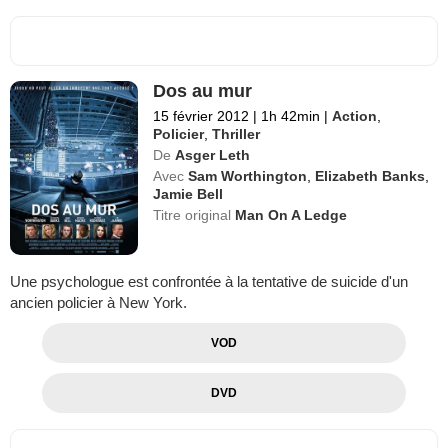
Dos au mur
15 février 2012
|
1h 42min
|
Action
,
Policier
,
Thriller
De
Asger Leth
Avec
Sam Worthington
,
Elizabeth Banks
,
Jamie Bell
Titre original
Man On A Ledge
Une psychologue est confrontée à la tentative de suicide d'un
ancien policier à New York.
VOD
DVD