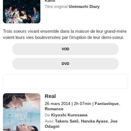
Kaho
Titre original
Umimachi Diary
Trois soeurs vivant ensemble dans la maison de leur grand-mère
voient leurs vies bouleversées par l'irruption de leur demi-soeur.
VOD
DVD
Real
26 mars 2014
|
2h 07min
|
Fantastique
,
Romance
De
Kiyoshi Kurosawa
Avec
Takeru Satô
,
Haruka Ayase
,
Joe
Odagiri