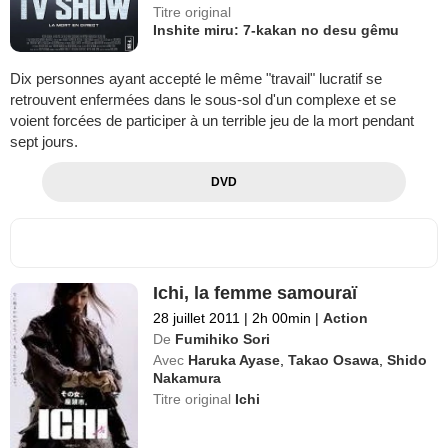
Titre original
Inshite miru: 7-kakan no desu gêmu
Dix personnes ayant accepté le même "travail" lucratif se
retrouvent enfermées dans le sous-sol d'un complexe et se
voient forcées de participer à un terrible jeu de la mort pendant
sept jours.
DVD
Ichi, la femme samouraï
28 juillet 2011
|
2h 00min
|
Action
De
Fumihiko Sori
Avec
Haruka Ayase
,
Takao Osawa
,
Shido
Nakamura
Titre original
Ichi