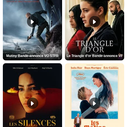
Mutiny Bande-annonce VO STFR
Le Triangle d'or Bande-annonce VF