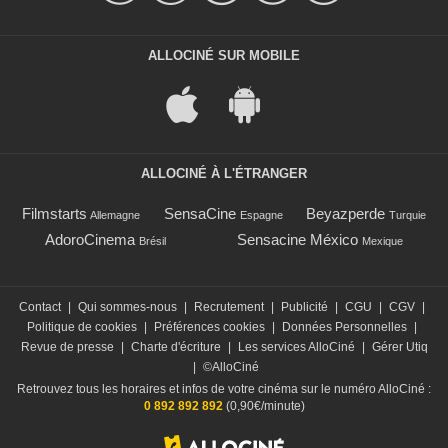
ALLOCINÉ SUR MOBILE
ALLOCINÉ À L'ÉTRANGER
Filmstarts
SensaCine
Beyazperde
Allemagne
Espagne
Turquie
AdoroCinema
Sensacine México
Brésil
Mexique
Contact
|
Qui sommes-nous
|
Recrutement
|
Publicité
|
CGU
|
CGV
|
Politique de cookies
|
Préférences cookies
|
Données Personnelles
|
Revue de presse
|
Charte d'écriture
|
Les services AlloCiné
|
Gérer Utiq
|
©AlloCiné
Retrouvez tous les horaires et infos de votre cinéma sur le numéro AlloCiné :
0 892 892 892
(0,90€/minute)