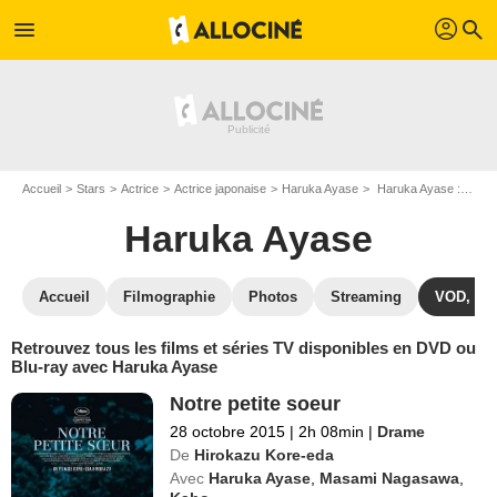
profil
menu
search
Accueil
Stars
Actrice
Actrice japonaise
Haruka Ayase
Haruka Ayase : ses Blu-Ray, DVD, VOD, SVOD
Haruka Ayase
Accueil
Filmographie
Photos
Streaming
VOD, DV
Retrouvez tous les films et séries TV disponibles en DVD ou
Blu-ray avec Haruka Ayase
Notre petite soeur
28 octobre 2015
|
2h 08min
|
Drame
De
Hirokazu Kore-eda
Avec
Haruka Ayase
,
Masami Nagasawa
,