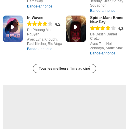
Hathaway
Jérémy Gillet, Shirley
Souagnon
Bande-annonce
Bande-annonce
In Waves
Spider-Man: Brand
New Day
4,2
4,2
De Phuong Mai
Nguyen
De Destin Daniel
Cretton
Avec Lyna Khoudri,
Paul Kircher, Rio Vega
Avec Tom Holland,
Zendaya, Sadie Sink
Bande-annonce
Bande-annonce
Tous les meilleurs films au ciné