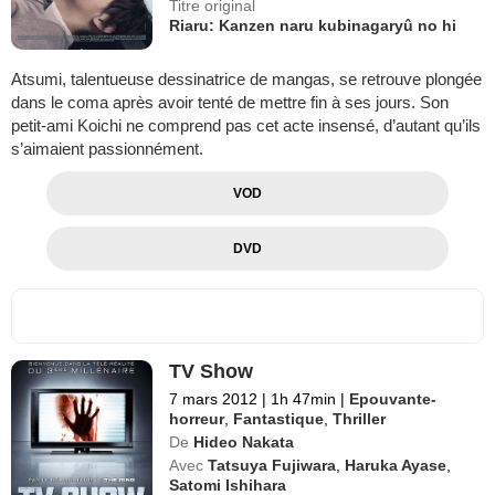
Titre original
Riaru: Kanzen naru kubinagaryû no hi
Atsumi, talentueuse dessinatrice de mangas, se retrouve plongée
dans le coma après avoir tenté de mettre fin à ses jours. Son
petit-ami Koichi ne comprend pas cet acte insensé, d’autant qu’ils
s’aimaient passionnément.
VOD
DVD
TV Show
7 mars 2012
|
1h 47min
|
Epouvante-
horreur
,
Fantastique
,
Thriller
De
Hideo Nakata
Avec
Tatsuya Fujiwara
,
Haruka Ayase
,
Satomi Ishihara