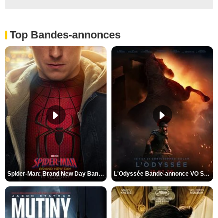
Top Bandes-annonces
Spider-Man: Brand New Day Bande-annonce VO STFR
L'Odyssée Bande-annonce VO STFR