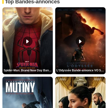
Top Bandes-annonces
Spider-Man: Brand New Day Bande-annonce VO STFR
L'Odyssée Bande-annonce VO STFR