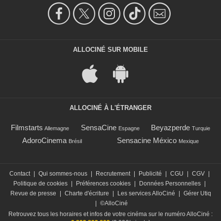
ALLOCINÉ SUR MOBILE
ALLOCINÉ À L'ÉTRANGER
Filmstarts
SensaCine
Beyazperde
Allemagne
Espagne
Turquie
AdoroCinema
Sensacine México
Brésil
Mexique
Contact
|
Qui sommes-nous
|
Recrutement
|
Publicité
|
CGU
|
CGV
|
Politique de cookies
|
Préférences cookies
|
Données Personnelles
|
Revue de presse
|
Charte d'écriture
|
Les services AlloCiné
|
Gérer Utiq
|
©AlloCiné
Retrouvez tous les horaires et infos de votre cinéma sur le numéro AlloCiné :