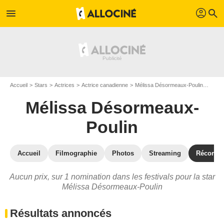
profil
menu
search
Accueil
Stars
Actrices
Actrice canadienne
Mélissa Désormeaux-Poulin
Prix 
Mélissa Désormeaux-
Poulin
Accueil
Filmographie
Photos
Streaming
Récompe
Aucun prix, sur 1 nomination dans les festivals pour la star
Mélissa Désormeaux-Poulin
Résultats annoncés