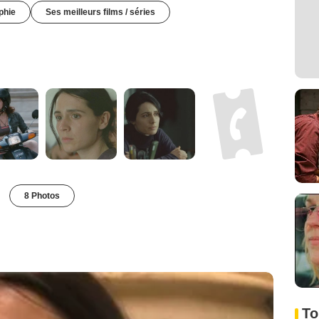
phie
Ses meilleurs films / séries
8 Photos
To