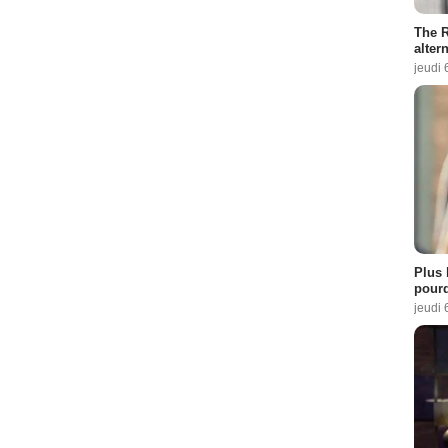
The R
altern
jeudi 
Plus 
pourq
jeudi 