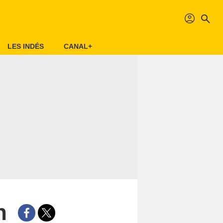
profil
search
LES INDÉS
CANAL+
n