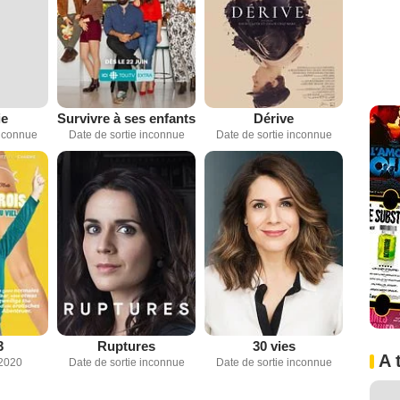
ie
Survivre à ses enfants
Dérive
inconnue
Date de sortie inconnue
Date de sortie inconnue
3
Ruptures
30 vies
A 
2020
Date de sortie inconnue
Date de sortie inconnue