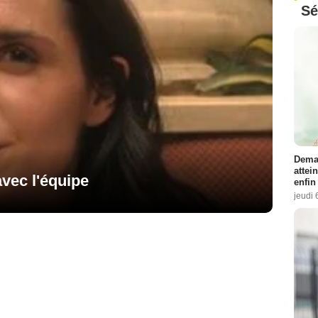
Sé
Demai
attei
avec l'équipe
enfin
jeudi 