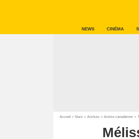
NEWS
CINÉMA
S
Accueil
Stars
Actrices
Actrice canadienne
M
Mélis