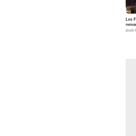
Les F
remar
jeudi 