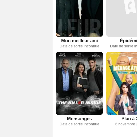
Mon meilleur ami
Épidém
Date de sortie inconnue
Date de sortie 
Mensonges
Plan à 
Date de sortie inconnue
6 novembre 