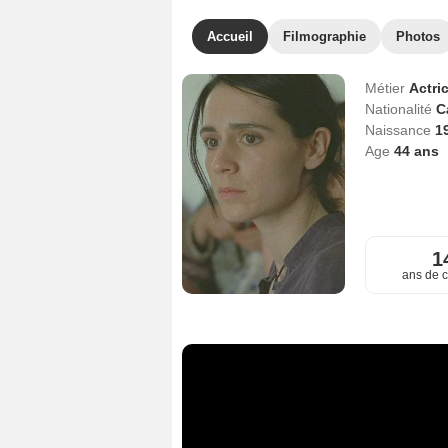
Accueil
Filmographie
Photos
Métier
Actri
Nationalité
C
Naissance
1
Age
44
ans
1
ans de c