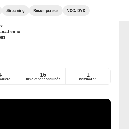
Streaming
Récompenses
VOD, DVD
ce
anadienne
981
4
15
1
arrière
films et séries tournés
nomination