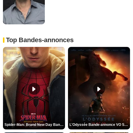
Top Bandes-annonces
Spider-Man: Brand New Day Bande-annonce VO STFR
L'Odyssée Bande-annonce VO STFR