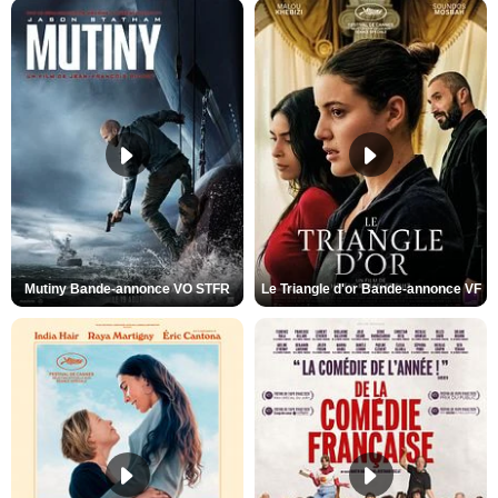
Mutiny Bande-annonce VO STFR
Le Triangle d'or Bande-annonce VF