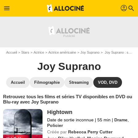
profil
menu
search
Accueil
Stars
Actrice
Actrice américaine
Joy Suprano
Joy Suprano : ses Blu-Ray, DVD, VOD, SVOD
Joy Suprano
Accueil
Filmographie
Streaming
VOD, DVD
Retrouvez tous les films et séries TV disponibles en DVD ou
Blu-ray avec Joy Suprano
Hightown
Date de sortie inconnue
|
55 min
|
Drame
,
Policier
Créée par
Rebecca Perry Cutter