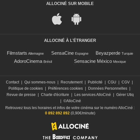
ALLOCINÉ SUR MOBILE
ALLOCINÉ À L'ÉTRANGER
Filmstarts
SensaCine
Beyazperde
Allemagne
Espagne
Turquie
AdoroCinema
Sensacine México
Brésil
Mexique
Contact
|
Qui sommes-nous
|
Recrutement
|
Publicité
|
CGU
|
CGV
|
Politique de cookies
|
Préférences cookies
|
Données Personnelles
|
Revue de presse
|
Charte d'écriture
|
Les services AlloCiné
|
Gérer Utiq
|
©AlloCiné
Retrouvez tous les horaires et infos de votre cinéma sur le numéro AlloCiné :
0 892 892 892
(0,90€/minute)