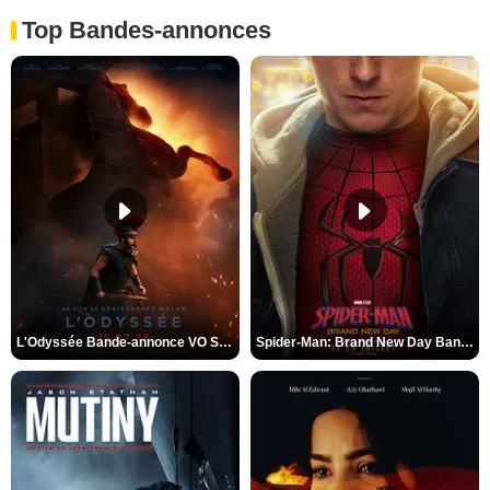
Top Bandes-annonces
L'Odyssée Bande-annonce VO STFR
Spider-Man: Brand New Day Bande-annonce VO STFR