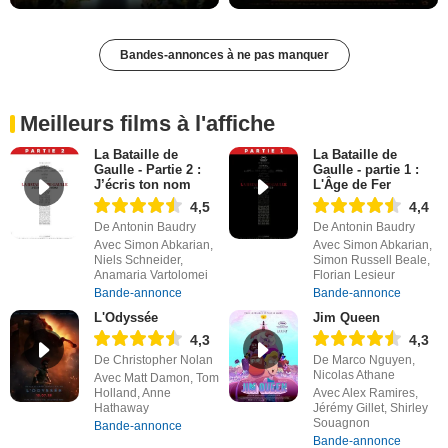
Bandes-annonces à ne pas manquer
Meilleurs films à l'affiche
La Bataille de
La Bataille de
Gaulle - Partie 2 :
Gaulle - partie 1 :
J’écris ton nom
L'Âge de Fer
4,5
4,4
De Antonin Baudry
De Antonin Baudry
Avec Simon Abkarian,
Avec Simon Abkarian,
Niels Schneider,
Simon Russell Beale,
Anamaria Vartolomei
Florian Lesieur
Bande-annonce
Bande-annonce
L'Odyssée
Jim Queen
4,3
4,3
De Christopher Nolan
De Marco Nguyen,
Nicolas Athane
Avec Matt Damon, Tom
Holland, Anne
Avec Alex Ramires,
Hathaway
Jérémy Gillet, Shirley
Souagnon
Bande-annonce
Bande-annonce