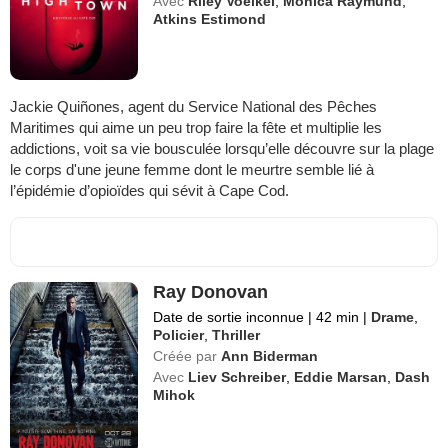
Avec
Riley Voelkel
,
Monica Raymund
,
Atkins Estimond
Jackie Quiñones, agent du Service National des Pêches
Maritimes qui aime un peu trop faire la fête et multiplie les
addictions, voit sa vie bousculée lorsqu’elle découvre sur la plage
le corps d'une jeune femme dont le meurtre semble lié à
l’épidémie d’opioïdes qui sévit à Cape Cod.
Ray Donovan
Date de sortie inconnue
|
42 min
|
Drame
,
Policier
,
Thriller
Créée par
Ann Biderman
Avec
Liev Schreiber
,
Eddie Marsan
,
Dash
Mihok