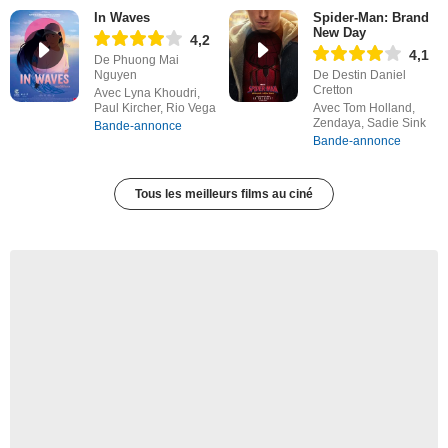
In Waves
Spider-Man: Brand
New Day
4,2
4,1
De Phuong Mai
Nguyen
De Destin Daniel
Cretton
Avec Lyna Khoudri,
Paul Kircher, Rio Vega
Avec Tom Holland,
Zendaya, Sadie Sink
Bande-annonce
Bande-annonce
Tous les meilleurs films au ciné