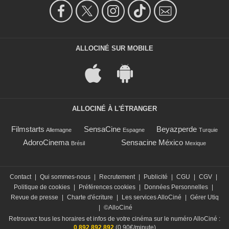
ALLOCINÉ SUR MOBILE
ALLOCINÉ À L'ÉTRANGER
Filmstarts
SensaCine
Beyazperde
Allemagne
Espagne
Turquie
AdoroCinema
Sensacine México
Brésil
Mexique
Contact
|
Qui sommes-nous
|
Recrutement
|
Publicité
|
CGU
|
CGV
|
Politique de cookies
|
Préférences cookies
|
Données Personnelles
|
Revue de presse
|
Charte d'écriture
|
Les services AlloCiné
|
Gérer Utiq
|
©AlloCiné
Retrouvez tous les horaires et infos de votre cinéma sur le numéro AlloCiné :
0 892 892 892
(0,90€/minute)