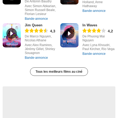
De Antonin Baudry
Holland, Anne
Avec Simon Abkarian,
Hathaway
Simon Russell Beale,
Bande-annonce
Florian Lesieur
Bande-annonce
Jim Queen
In Waves
4,3
4,2
De Marco Nguyen,
De Phuong Mai
Nicolas Athane
Nguyen
Avec Alex Ramires,
Avec Lyna Khoudri,
Jérémy Gillet, Shirley
Paul Kircher, Rio Vega
Souagnon
Bande-annonce
Bande-annonce
Tous les meilleurs films au ciné