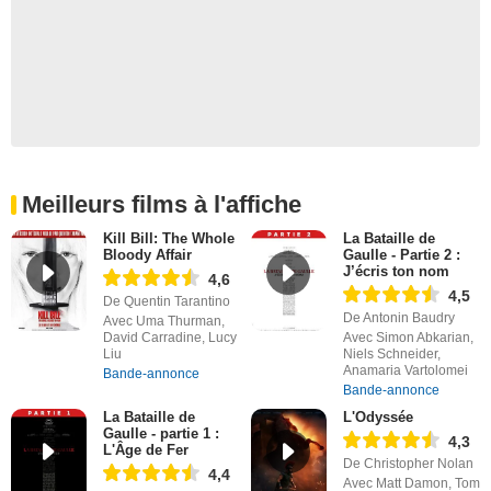
Meilleurs films à l'affiche
Kill Bill: The Whole
La Bataille de
Bloody Affair
Gaulle - Partie 2 :
J’écris ton nom
4,6
4,5
De Quentin Tarantino
De Antonin Baudry
Avec Uma Thurman,
David Carradine, Lucy
Avec Simon Abkarian,
Liu
Niels Schneider,
Anamaria Vartolomei
Bande-annonce
Bande-annonce
La Bataille de
L'Odyssée
Gaulle - partie 1 :
4,3
L'Âge de Fer
De Christopher Nolan
4,4
Avec Matt Damon, Tom