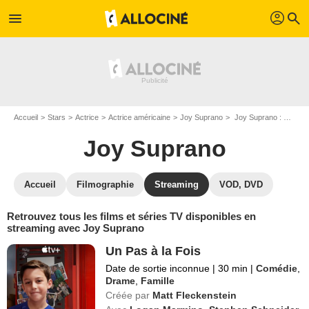
profil
menu
search
Accueil
Stars
Actrice
Actrice américaine
Joy Suprano
Joy Suprano : Films et séries online
Joy Suprano
Accueil
Filmographie
Streaming
VOD, DVD
Retrouvez tous les films et séries TV disponibles en
streaming avec Joy Suprano
Un Pas à la Fois
Date de sortie inconnue
|
30 min
|
Comédie
,
Drame
,
Famille
Créée par
Matt Fleckenstein