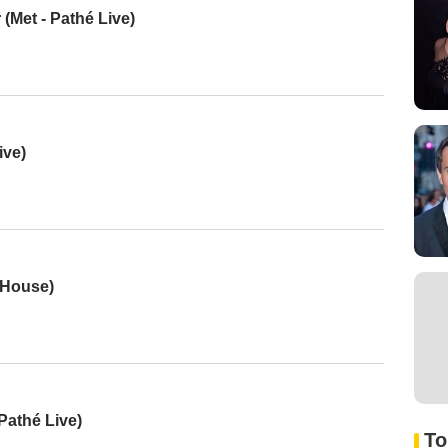
(Met - Pathé Live)
ive)
 House)
Pathé Live)
To