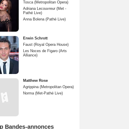
Tosca (Metropolitan Opera)
Adriana Lecouvreur (Met -
Pathé Live)
Anna Bolena (Pathé Live)
Erwin Schrott
Faust (Royal Opera House)
Les Noces de Figaro (Arts
Alliance)
Matthew Rose
Agrippina (Metropolitan Opera)
Norma (Met-Pathé Live)
p Bandes-annonces
Spider-Man: Brand New Day Bande-annonce VO STFR
L'Odyssée Bande-annonce VO STFR
Mutiny Bande-annonce VO STFR