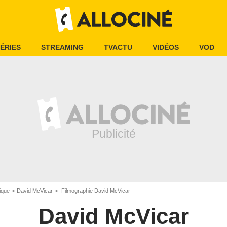
ÉRIES
STREAMING
TVACTU
VIDÉOS
VOD
ique
David McVicar
Filmographie David McVicar
David McVicar