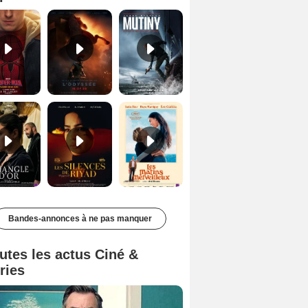
Le Triangle d'or Bande-annonce VF
Les Silences de Riyad Bande-annonce VO STFR
Les Matins merveilleux Bande-annonce VF
Bandes-annonces à ne pas manquer
utes les actus Ciné &
ries