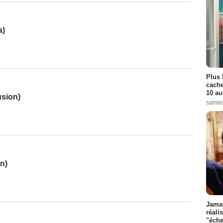
a)
Plus 
cache
10 au
usion)
samed
n)
Jamai
réali
"éche