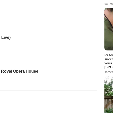
samed
 Live)
Ici t
succo
vous 
[SPO
he Royal Opera House
samed