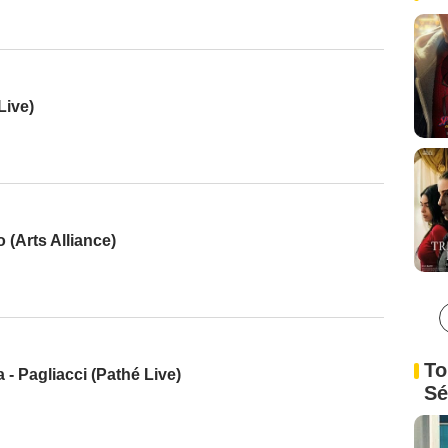
Live)
 (Arts Alliance)
To
 - Pagliacci (Pathé Live)
Sé