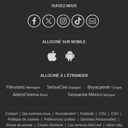
SUIVEZ-NOUS
ALLOCINÉ SUR MOBILE
ALLOCINÉ À L'ÉTRANGER
Filmstarts
SensaCine
Beyazperde
Allemagne
Espagne
Turquie
AdoroCinema
Sensacine México
Brésil
Mexique
Contact
|
Qui sommes-nous
|
Recrutement
|
Publicité
|
CGU
|
CGV
|
Politique de cookies
|
Préférences cookies
|
Données Personnelles
|
Revue de presse
|
Charte d'écriture
|
Les services AlloCiné
|
Gérer Utiq