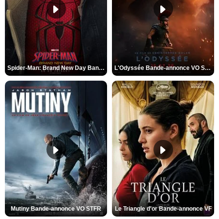
Spider-Man: Brand New Day Bande-annonce VO STFR
L'Odyssée Bande-annonce VO STFR
Mutiny Bande-annonce VO STFR
Le Triangle d'or Bande-annonce VF