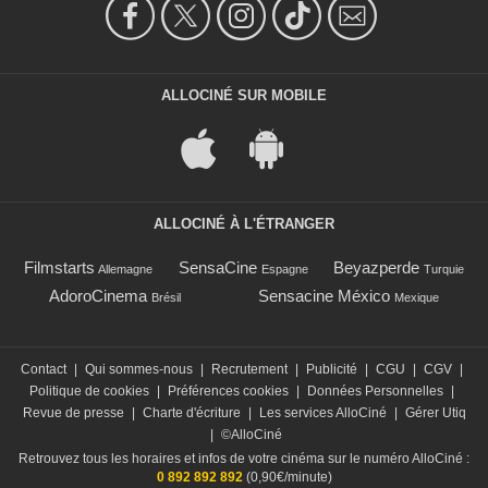
ALLOCINÉ SUR MOBILE
ALLOCINÉ À L'ÉTRANGER
Filmstarts
SensaCine
Beyazperde
Allemagne
Espagne
Turquie
AdoroCinema
Sensacine México
Brésil
Mexique
Contact
|
Qui sommes-nous
|
Recrutement
|
Publicité
|
CGU
|
CGV
|
Politique de cookies
|
Préférences cookies
|
Données Personnelles
|
Revue de presse
|
Charte d'écriture
|
Les services AlloCiné
|
Gérer Utiq
|
©AlloCiné
Retrouvez tous les horaires et infos de votre cinéma sur le numéro AlloCiné :
0 892 892 892
(0,90€/minute)