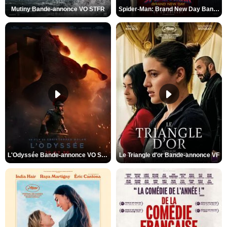
Mutiny Bande-annonce VO STFR
Spider-Man: Brand New Day Bande-annonce VO STFR
L'Odyssée Bande-annonce VO STFR
Le Triangle d'or Bande-annonce VF