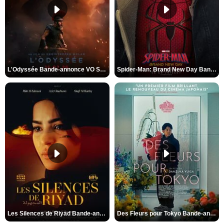
L'Odyssée Bande-annonce VO STFR
Spider-Man: Brand New Day Bande-annonce VO STFR
Les Silences de Riyad Bande-annonce VO STFR
Des Fleurs pour Tokyo Bande-annonce VO STFR