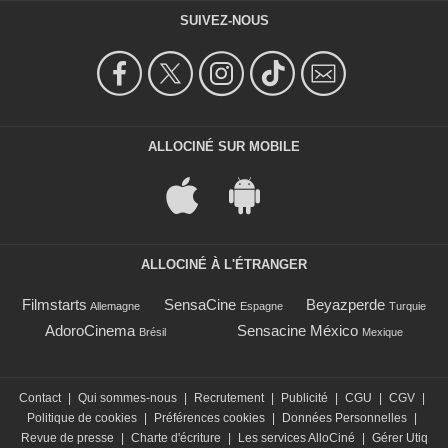
SUIVEZ-NOUS
ALLOCINÉ SUR MOBILE
ALLOCINÉ À L'ÉTRANGER
Filmstarts
SensaCine
Beyazperde
Allemagne
Espagne
Turquie
AdoroCinema
Sensacine México
Brésil
Mexique
Contact
|
Qui sommes-nous
|
Recrutement
|
Publicité
|
CGU
|
CGV
|
Politique de cookies
|
Préférences cookies
|
Données Personnelles
|
Revue de presse
|
Charte d'écriture
|
Les services AlloCiné
|
Gérer Utiq