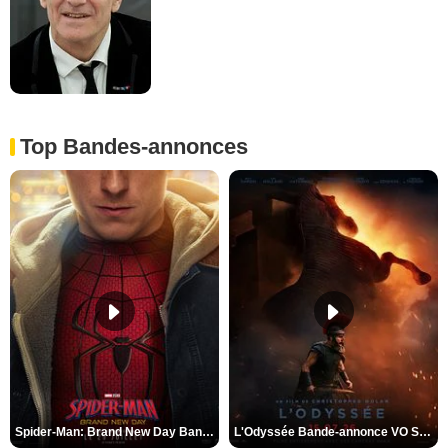
Top Bandes-annonces
Spider-Man: Brand New Day Bande-annonce VO STFR
L'Odyssée Bande-annonce VO STFR