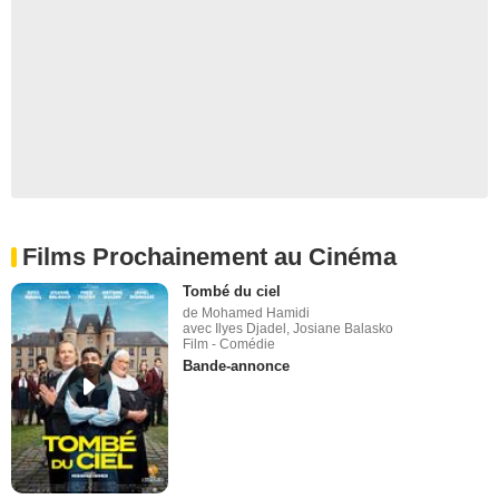
Films Prochainement au Cinéma
Tombé du ciel
de Mohamed Hamidi
avec Ilyes Djadel, Josiane Balasko
Film - Comédie
Bande-annonce