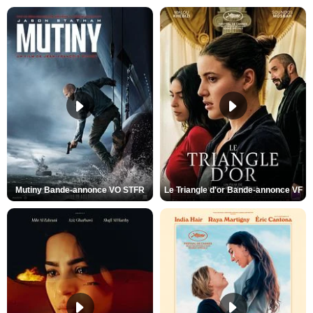
Mutiny Bande-annonce VO STFR
Le Triangle d'or Bande-annonce VF