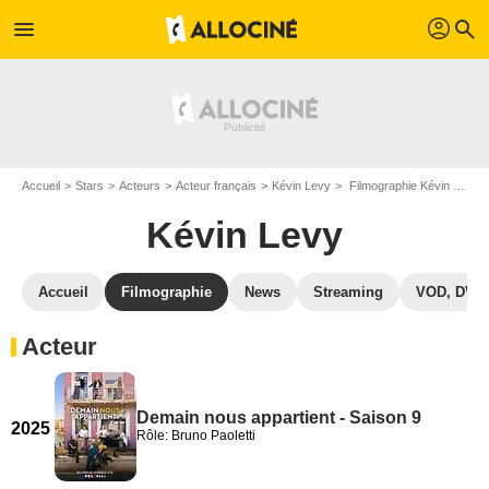
profil
menu
search
Accueil
Stars
Acteurs
Acteur français
Kévin Levy
Filmographie Kévin Levy
Kévin Levy
Accueil
Filmographie
News
Streaming
VOD, DVD
Acteur
Demain nous appartient - Saison 9
2025
Rôle: Bruno Paoletti