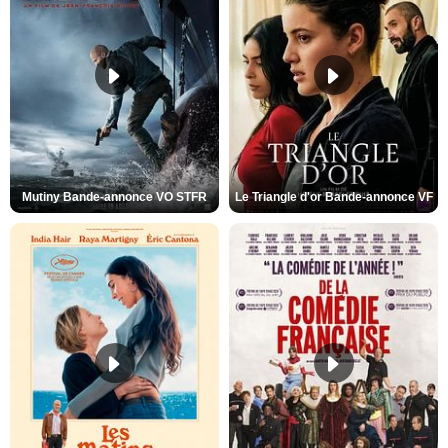
Mutiny Bande-annonce VO STFR
Le Triangle d'or Bande-annonce VF