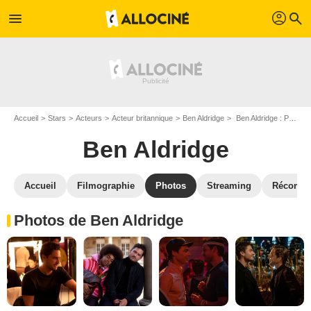
profil
menu
search
Accueil
Stars
Acteurs
Acteur britannique
Ben Aldridge
Ben Aldridge : Photos de ses films et séries
Ben Aldridge
Accueil
Filmographie
Photos
Streaming
Récompe
Photos de Ben Aldridge