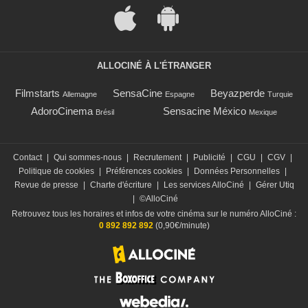
ALLOCINÉ À L'ÉTRANGER
Filmstarts
SensaCine
Beyazperde
Allemagne
Espagne
Turquie
AdoroCinema
Sensacine México
Brésil
Mexique
Contact
|
Qui sommes-nous
|
Recrutement
|
Publicité
|
CGU
|
CGV
|
Politique de cookies
|
Préférences cookies
|
Données Personnelles
|
Revue de presse
|
Charte d'écriture
|
Les services AlloCiné
|
Gérer Utiq
|
©AlloCiné
Retrouvez tous les horaires et infos de votre cinéma sur le numéro AlloCiné :
0 892 892 892
(0,90€/minute)