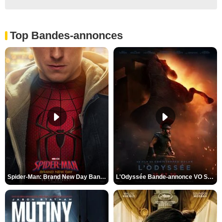
Top Bandes-annonces
Spider-Man: Brand New Day Bande-annonce VO STFR
L'Odyssée Bande-annonce VO STFR