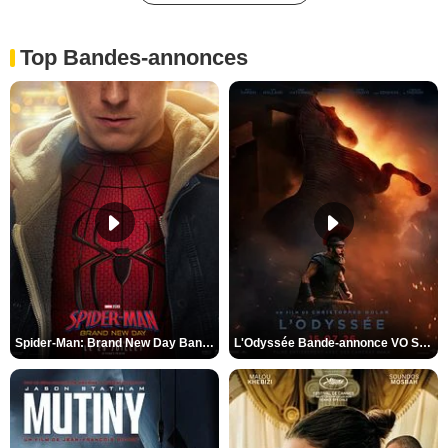
Top Bandes-annonces
Spider-Man: Brand New Day Bande-annonce VO STFR
L'Odyssée Bande-annonce VO STFR