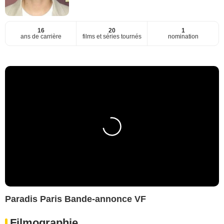
16
20
1
ans de carrière
films et séries tournés
nomination
Paradis Paris Bande-annonce VF
Filmographie