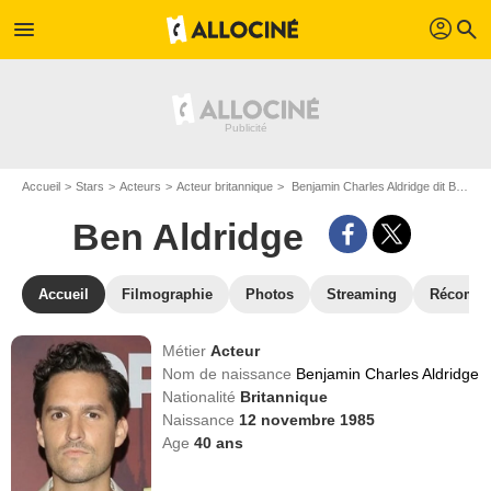
profil
menu
search
Accueil
Stars
Acteurs
Acteur britannique
Benjamin Charles Aldridge dit Ben Aldridge
Ben Aldridge
Accueil
Filmographie
Photos
Streaming
Récompe
Métier
Acteur
Nom de naissance
Benjamin Charles Aldridge
Nationalité
Britannique
Naissance
12 novembre 1985
Age
40
ans