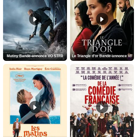
Mutiny Bande-annonce VO STFR
Le Triangle d'or Bande-annonce VF