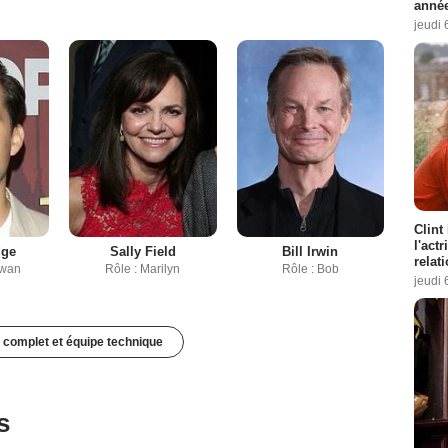
année
jeudi 
Clint
l'act
dge
Sally Field
Bill Irwin
relat
owan
Rôle : Marilyn
Rôle : Bob
jeudi 
 complet et équipe technique
s