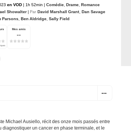
023
en VOD
|
1h 52min
|
Comédie
,
Drame
,
Romance
ael Showalter
Par
David Marshall Grant
,
Dan Savage
|
m Parsons
,
Ben Aldridge
,
Sally Field
urs
Mes amis
--
tiques
te Michael Ausiello, récit des onze mois passés entre
diagnostiquer un cancer en phase terminale, et le