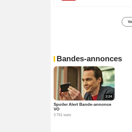
Vo
Bandes-annonces
2:24
Spoiler Alert Bande-annonce
VO
3 791 vues