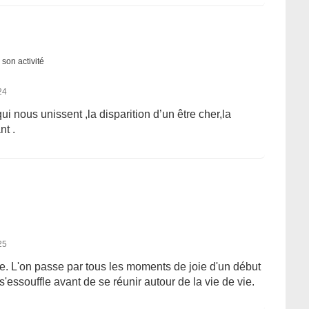
 son activité
24
qui nous unissent ,la disparition d’un être cher,la
t .
25
ste. L'on passe par tous les moments de joie d'un début
s'essouffle avant de se réunir autour de la vie de vie.