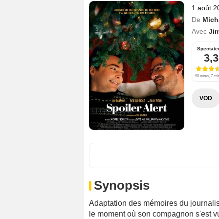
1 août 2
De
Mich
Avec
Ji
Spectate
3,3
90 notes, 7 cri
VOD
Synopsis
Adaptation des mémoires du journalis
le moment où son compagnon s'est vu 