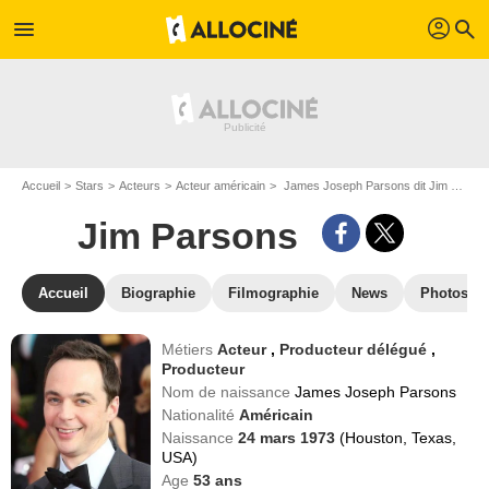
profil
menu
search
Accueil
Stars
Acteurs
Acteur américain
James Joseph Parsons dit Jim Parsons
Jim Parsons
Accueil
Biographie
Filmographie
News
Photos
Métiers
Acteur
,
Producteur délégué
,
Producteur
Nom de naissance
James Joseph Parsons
Nationalité
Américain
Naissance
24 mars 1973
(Houston, Texas,
USA)
Age
53
ans