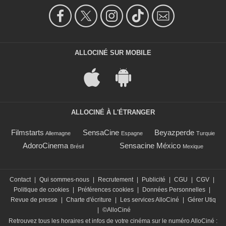
ALLOCINÉ SUR MOBILE
ALLOCINÉ À L'ÉTRANGER
Filmstarts
SensaCine
Beyazperde
Allemagne
Espagne
Turquie
AdoroCinema
Sensacine México
Brésil
Mexique
Contact
|
Qui sommes-nous
|
Recrutement
|
Publicité
|
CGU
|
CGV
|
Politique de cookies
|
Préférences cookies
|
Données Personnelles
|
Revue de presse
|
Charte d'écriture
|
Les services AlloCiné
|
Gérer Utiq
|
©AlloCiné
Retrouvez tous les horaires et infos de votre cinéma sur le numéro AlloCiné :