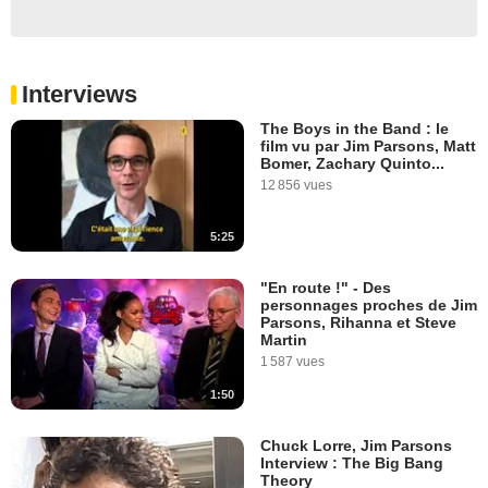
Interviews
The Boys in the Band : le
film vu par Jim Parsons, Matt
Bomer, Zachary Quinto...
12 856 vues
5:25
"En route !" - Des
personnages proches de Jim
Parsons, Rihanna et Steve
Martin
1 587 vues
1:50
Chuck Lorre, Jim Parsons
Interview : The Big Bang
Theory