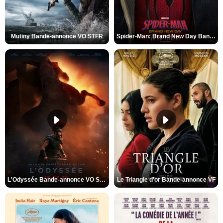
Mutiny Bande-annonce VO STFR
Spider-Man: Brand New Day Bande-annonce VO STFR
L'Odyssée Bande-annonce VO STFR
Le Triangle d'or Bande-annonce VF