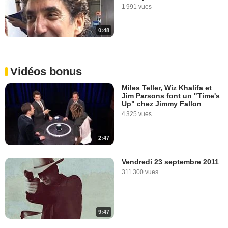
1 991 vues
0:48
Vidéos bonus
Miles Teller, Wiz Khalifa et
Jim Parsons font un "Time's
Up" chez Jimmy Fallon
4 325 vues
2:47
Vendredi 23 septembre 2011
311 300 vues
9:47