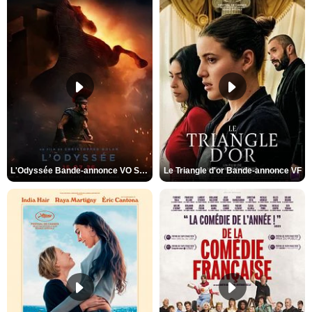
L'Odyssée Bande-annonce VO STFR
Le Triangle d'or Bande-annonce VF