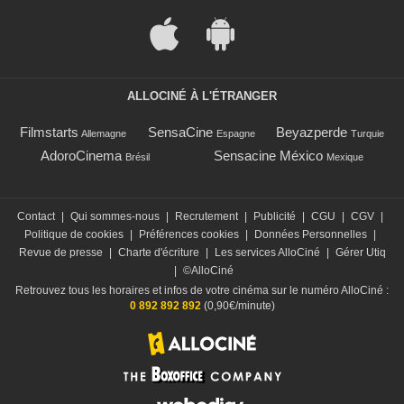
ALLOCINÉ À L'ÉTRANGER
Filmstarts
SensaCine
Beyazperde
Allemagne
Espagne
Turquie
AdoroCinema
Sensacine México
Brésil
Mexique
Contact
|
Qui sommes-nous
|
Recrutement
|
Publicité
|
CGU
|
CGV
|
Politique de cookies
|
Préférences cookies
|
Données Personnelles
|
Revue de presse
|
Charte d'écriture
|
Les services AlloCiné
|
Gérer Utiq
|
©AlloCiné
Retrouvez tous les horaires et infos de votre cinéma sur le numéro AlloCiné :
0 892 892 892
(0,90€/minute)