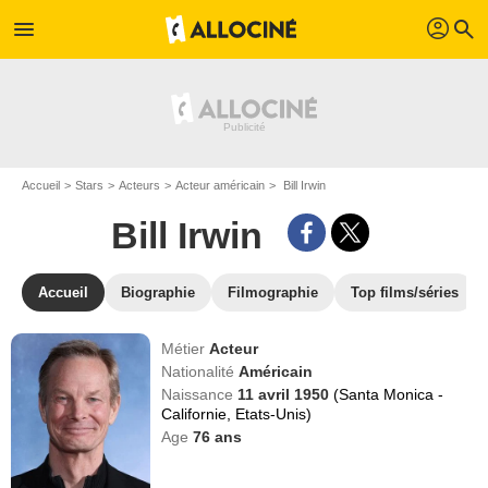
profil
menu
search
Accueil
Stars
Acteurs
Acteur américain
Bill Irwin
Bill Irwin
Accueil
Biographie
Filmographie
Top films/séries
Métier
Acteur
Nationalité
Américain
Naissance
11 avril 1950
(Santa Monica -
Californie, Etats-Unis)
Age
76
ans