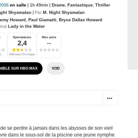
 2006
en salle
|
1h 49min
|
Drame
,
Fantastique
,
Thriller
ight Shyamalan
Par
M. Night Shyamalan
|
remy Howard
,
Paul Giamatti
,
Bryce Dallas Howard
ginal
Lady in the Water
e
Spectateurs
Mes amis
2,4
--
es
4426 notes, 571 critiques
NIBLE SUR HBO MAX
VOD
de se perdre à jamais dans les abysses de son vieil
ouvre dans le sous-sol de la piscine une jeune nymphe