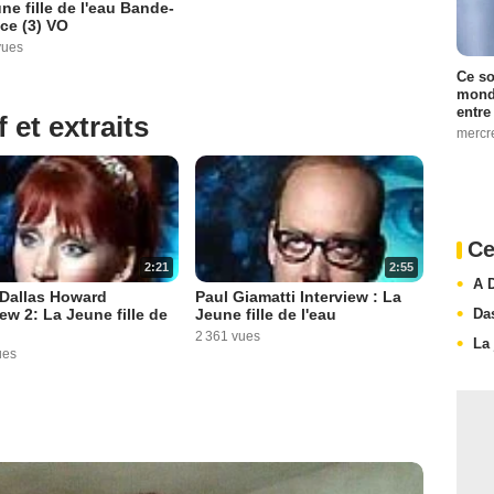
ne fille de l'eau Bande-
ce (3) VO
vues
Ce so
monde
entre
 et extraits
mercr
Ce
2:21
2:55
A 
 Dallas Howard
Paul Giamatti Interview : La
Da
iew 2: La Jeune fille de
Jeune fille de l'eau
2 361 vues
La
ues