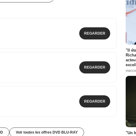
REGARDER
"Il é
Richa
acteu
excel
REGARDER
mercr
REGARDER
OD
Voir toutes les offres DVD BLU-RAY
"Un h