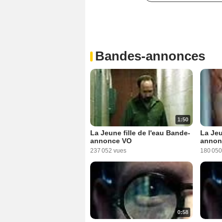
Bandes-annonces
1:50
La Jeune fille de l'eau Bande-
La Jeu
annonce VO
annon
237 052 vues
180 050
0:58