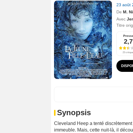
23 août
De
M. N
Avec
Je
Titre ori
Press
2,7
23 critiqu
DISPO
Synopsis
Cleveland Heep a tenté discrètement 
immeuble. Mais, cette nuit-là, il déc