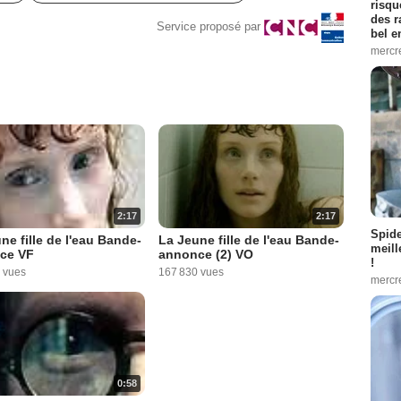
risqu
des r
Service proposé par
bel 
mercr
2:17
2:17
Spid
ne fille de l'eau Bande-
La Jeune fille de l'eau Bande-
meill
ce VF
annonce (2) VO
!
 vues
167 830 vues
mercr
0:58