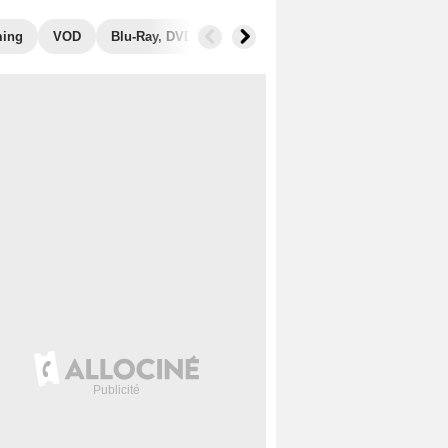
ming
VOD
Blu-Ray, DVD
Photos
Secrets de tournage