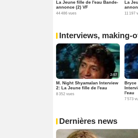
La Jeune fille de l'eau Bande-
La Jeu
annonce (2) VF
annon
44 486 vues
11 197 
Interviews, making-of
2:57
M. Night Shyamalan Interview
Bryce
2: La Jeune fille de l'eau
Interv
l'eau
8 352 vues
7 573 v
Dernières news