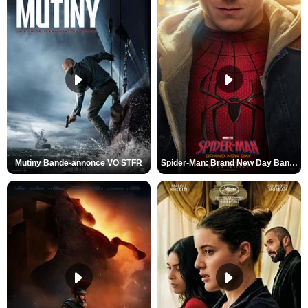
Mutiny Bande-annonce VO STFR
Spider-Man: Brand New Day Bande-annonce VO STFR