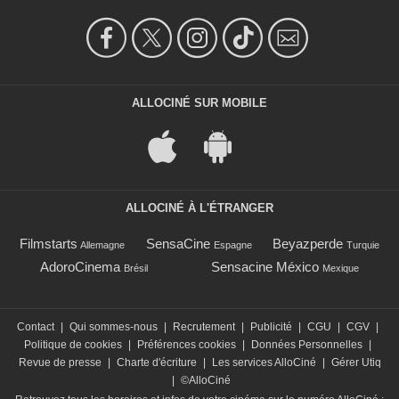
ALLOCINÉ SUR MOBILE
ALLOCINÉ À L'ÉTRANGER
Filmstarts
SensaCine
Beyazperde
Allemagne
Espagne
Turquie
AdoroCinema
Sensacine México
Brésil
Mexique
Contact
|
Qui sommes-nous
|
Recrutement
|
Publicité
|
CGU
|
CGV
|
Politique de cookies
|
Préférences cookies
|
Données Personnelles
|
Revue de presse
|
Charte d'écriture
|
Les services AlloCiné
|
Gérer Utiq
|
©AlloCiné