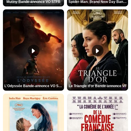
Mutiny Bande-annonce VO STFR
Spider-Man: Brand New Day Bande-annonce VO STFR
L'Odyssée Bande-annonce VO STFR
Le Triangle d'or Bande-annonce VF