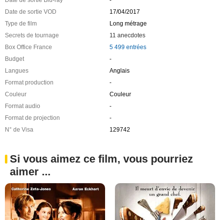
Date de sortie VOD
17/04/2017
Type de film
Long métrage
Secrets de tournage
11 anecdotes
Box Office France
5 499 entrées
Budget
-
Langues
Anglais
Format production
-
Couleur
Couleur
Format audio
-
Format de projection
-
N° de Visa
129742
Si vous aimez ce film, vous pourriez
aimer ...