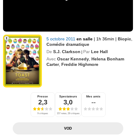
5 octobre 2011
en salle
|
1h 36min
|
Biopic
,
Comédie dramatique
De
S.J. Clarkson
Par
Lee Hall
|
Avec
Oscar Kennedy
,
Helena Bonham
Carter
,
Freddie Highmore
Presse
Spectateurs
Mes amis
2,3
3,0
--
9 critiques
157 notes, 28 critiques
VOD