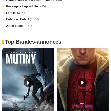
Adaptation d'un livre (hors-fiction)
(198)
Passage à l'âge adulte
(295)
Famille
(3058)
Enfance / Enfant
(1587)
Art et essai
(11374)
Top Bandes-annonces