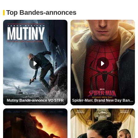
Top Bandes-annonces
Mutiny Bande-annonce VO STFR
Spider-Man: Brand New Day Bande-annonce VO STFR