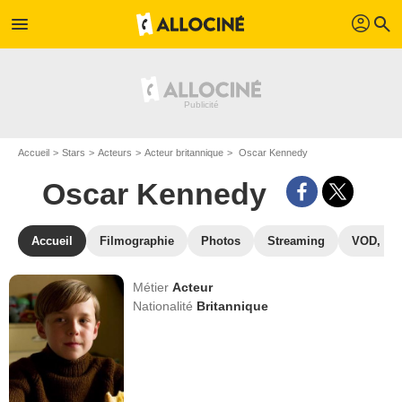
profil
menu
search
Accueil
Stars
Acteurs
Acteur britannique
Oscar Kennedy
Oscar Kennedy
Accueil
Filmographie
Photos
Streaming
VOD, DV
Métier
Acteur
Nationalité
Britannique