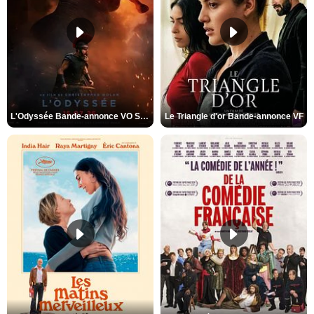
L'Odyssée Bande-annonce VO STFR
Le Triangle d'or Bande-annonce VF