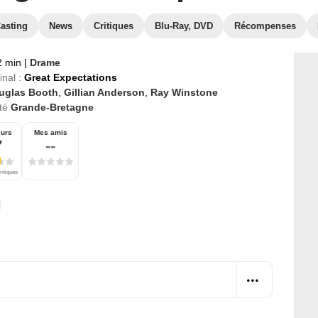
asting
News
Critiques
Blu-Ray, DVD
Récompenses
 min
|
Drame
inal :
Great Expectations
uglas Booth
,
Gillian Anderson
,
Ray Winstone
té
Grande-Bretagne
eurs
Mes amis
7
--
ritiques