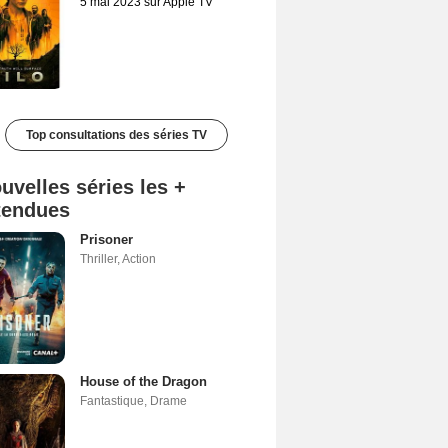
5 mai 2023 sur Apple TV
Top consultations des séries TV
uvelles séries les +
tendues
Prisoner
Thriller
,
Action
House of the Dragon
Fantastique
,
Drame