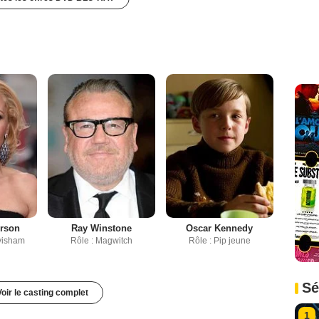
erson
Ray Winstone
Oscar Kennedy
visham
Rôle : Magwitch
Rôle : Pip jeune
Sé
Voir le casting complet
1