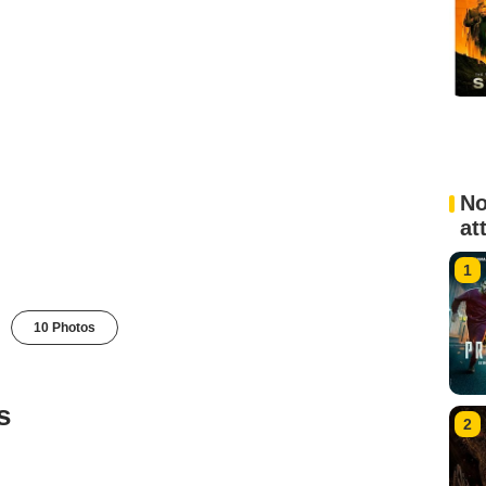
No
at
1
10 Photos
s
2