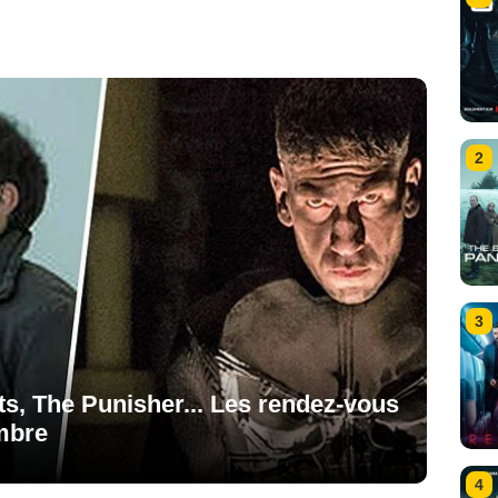
2
3
ts, The Punisher... Les rendez-vous
mbre
4