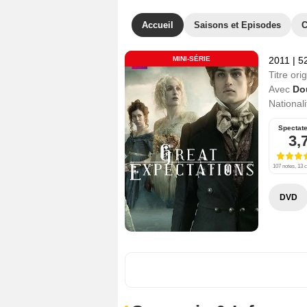
Accueil
Saisons et Episodes
C
MINI-SÉRIE
2011
|
52
Titre orig
Avec
Do
Nationali
Spectat
3,
107 notes, 13 c
DVD