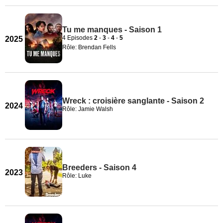
Tu me manques - Saison 1
4 Episodes
2
-
3
-
4
-
5
2025
Rôle: Brendan Fells
Wreck : croisière sanglante - Saison 2
2024
Rôle: Jamie Walsh
Breeders - Saison 4
2023
Rôle: Luke