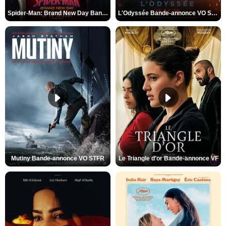
Spider-Man: Brand New Day Bande-annonce VO STFR
L'Odyssée Bande-annonce VO STFR
Mutiny Bande-annonce VO STFR
Le Triangle d'or Bande-annonce VF