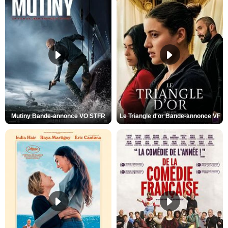
Mutiny Bande-annonce VO STFR
Le Triangle d'or Bande-annonce VF