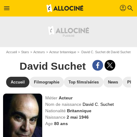
profil
menu
search
Accueil
Stars
Acteurs
Acteur britannique
David C. Suchet dit David Suchet
David Suchet
Accueil
Filmographie
Top films/séries
News
Phot
Métier
Acteur
Nom de naissance
David C. Suchet
Nationalité
Britannique
Naissance
2 mai 1946
Age
80
ans