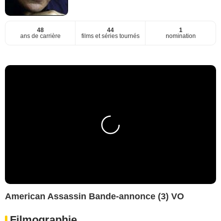
48
44
1
ans de carrière
films et séries tournés
nomination
American Assassin Bande-annonce (3) VO
Filmographie