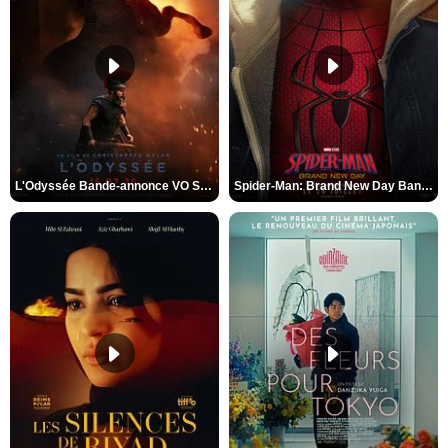
L'Odyssée Bande-annonce VO STFR
Spider-Man: Brand New Day Bande-annonce VO STFR