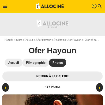
profil
menu
search
Accueil
Stars
Acteur
Ofer Hayoun
Photos de Ofer Hayoun
Zion et son frère : Photo Eran Merav, Ofer Hayoun
Ofer Hayoun
Accueil
Filmographie
Photos
RETOUR À LA GALERIE
5
/ 7 Photos