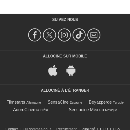
SUIVEZ-NOUS
ALLOCINÉ SUR MOBILE
ALLOCINÉ À L'ÉTRANGER
Filmstarts
SensaCine
Beyazperde
Allemagne
Espagne
Turquie
AdoroCinema
Sensacine México
Brésil
Mexique
Contact
|
Qui sommes-nous
|
Recrutement
|
Publicité
|
CGU
|
CGV
|