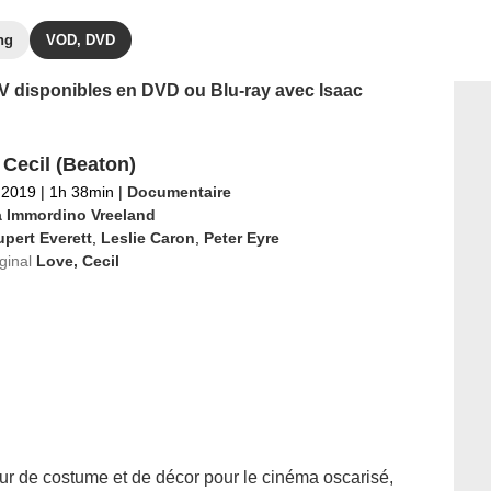
ng
VOD, DVD
 TV disponibles en DVD ou Blu-ray avec Isaac
 Cecil (Beaton)
l 2019
|
1h 38min
|
Documentaire
a Immordino Vreeland
pert Everett
,
Leslie Caron
,
Peter Eyre
iginal
Love, Cecil
eur de costume et de décor pour le cinéma oscarisé,