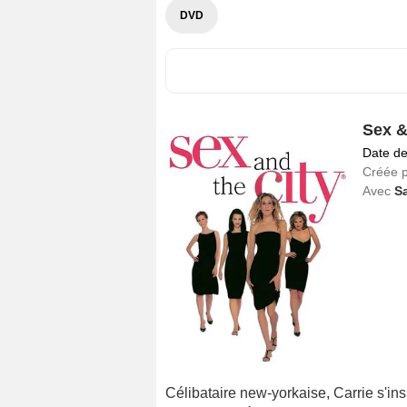
DVD
Sex &
Date de
Créée 
Avec
Sa
Célibataire new-yorkaise, Carrie s'ins