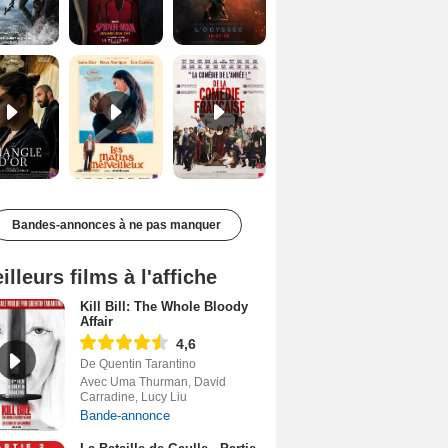
Le Triangle d'or Bande-annonce VF
Les Matins merveilleux Bande-annonce VF
De la Comédie-Française Teaser VF
Bandes-annonces à ne pas manquer
illeurs films à l'affiche
Kill Bill: The Whole Bloody
Affair
4,6
De Quentin Tarantino
Avec Uma Thurman, David
Carradine, Lucy Liu
Bande-annonce