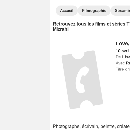
Accueil
Filmographie
Streami
Retrouvez tous les films et séries
Mizrahi
Love,
10 avri
De
Lis
Avec
Ru
Titre or
Photographe, écrivain, peintre, créat