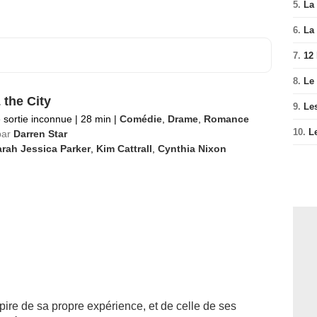
5.
La 
6.
La 
7.
12
8.
Le
 the City
9.
Le
 sortie inconnue
|
28 min
|
Comédie
,
Drame
,
Romance
10.
L
par
Darren Star
rah Jessica Parker
,
Kim Cattrall
,
Cynthia Nixon
pire de sa propre expérience, et de celle de ses