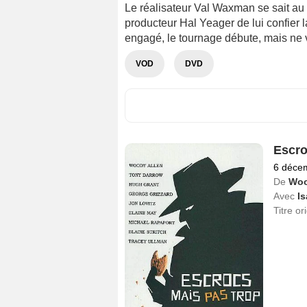
Le réalisateur Val Waxman se sait au
producteur Hal Yeager de lui confier l
engagé, le tournage débute, mais ne
VOD
DVD
Escro
6 déce
De
Woo
Avec
Is
Titre or