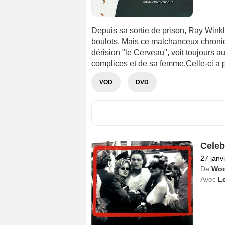
Depuis sa sortie de prison, Ray Winkl
boulots. Mais ce malchanceux chroni
dérision "le Cerveau", voit toujours au
complices et de sa femme.Celle-ci a po
VOD
DVD
Celeb
27 janv
De
Woo
Avec
L