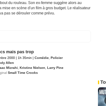
 bout du rouleau. Son ex-femme suggère alors au
a mise en scène d'un film à gros budget. Le réalisateur
 va pas se dérouler comme prévu.
cs mais pas trop
mbre 2000
|
1h 35min
|
Comédie
,
Policier
dy Allen
aac Mizrahi
,
Kristine Nielsen
,
Larry Pine
iginal
Small Time Crooks
To