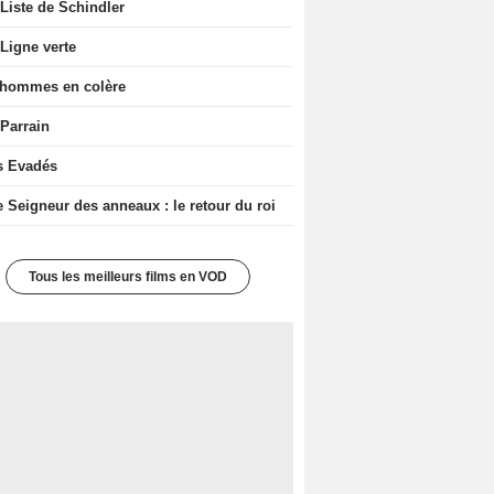
Liste de Schindler
Ligne verte
 hommes en colère
 Parrain
s Evadés
e Seigneur des anneaux : le retour du roi
Tous les meilleurs films en VOD