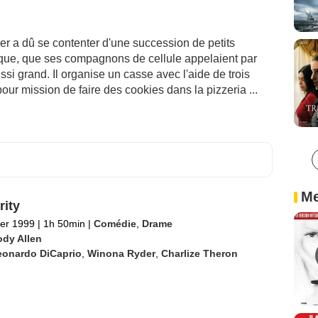
er a dû se contenter d'une succession de petits
que, que ses compagnons de cellule appelaient par
ssi grand. Il organise un casse avec l'aide de trois
ur mission de faire des cookies dans la pizzeria ...
Me
rity
ier 1999
|
1h 50min
|
Comédie
,
Drame
dy Allen
eonardo DiCaprio
,
Winona Ryder
,
Charlize Theron