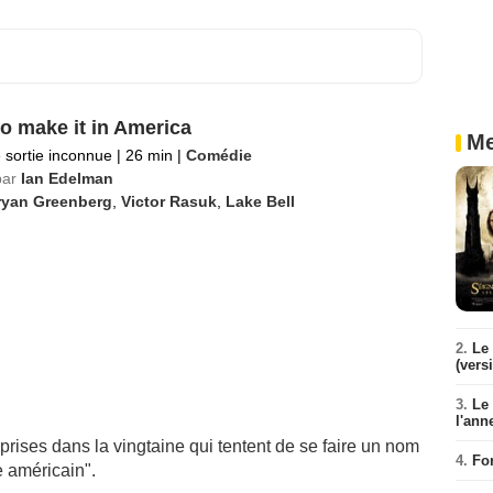
o make it in America
Me
 sortie inconnue
|
26 min
|
Comédie
par
Ian Edelman
ryan Greenberg
,
Victor Rasuk
,
Lake Bell
2.
Le 
(vers
3.
Le
l'ann
eprises dans la vingtaine qui tentent de se faire un nom
4.
Fo
e américain".