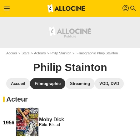
profil
menu
search
Accueil
Stars
Acteurs
Philip Stainton
Filmographie Philip Stainton
Philip Stainton
Accueil
Filmographie
Streaming
VOD, DVD
Acteur
Moby Dick
1956
Rôle: Bildad