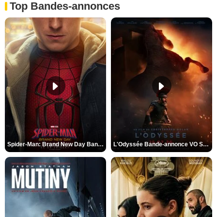
Top Bandes-annonces
Spider-Man: Brand New Day Bande-annonce VO STFR
L'Odyssée Bande-annonce VO STFR