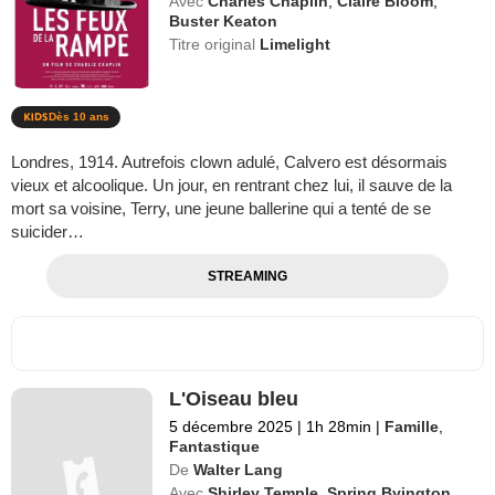
Avec
Charles Chaplin
,
Claire Bloom
,
Buster Keaton
Titre original
Limelight
Dès 10 ans
Londres, 1914. Autrefois clown adulé, Calvero est désormais
vieux et alcoolique. Un jour, en rentrant chez lui, il sauve de la
mort sa voisine, Terry, une jeune ballerine qui a tenté de se
suicider…
STREAMING
L'Oiseau bleu
5 décembre 2025
|
1h 28min
|
Famille
,
Fantastique
De
Walter Lang
Avec
Shirley Temple
,
Spring Byington
,