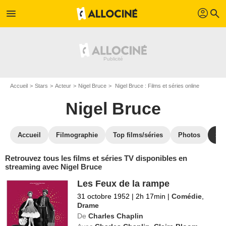
profil
menu
search
Accueil
Stars
Acteur
Nigel Bruce
Nigel Bruce : Films et séries online
Nigel Bruce
Accueil
Filmographie
Top films/séries
Photos
St
Retrouvez tous les films et séries TV disponibles en
streaming avec Nigel Bruce
Les Feux de la rampe
31 octobre 1952
|
2h 17min
|
Comédie
,
Drame
De
Charles Chaplin