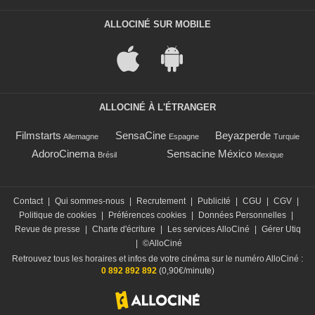
ALLOCINÉ SUR MOBILE
ALLOCINÉ À L'ÉTRANGER
Filmstarts
SensaCine
Beyazperde
Allemagne
Espagne
Turquie
AdoroCinema
Sensacine México
Brésil
Mexique
Contact
|
Qui sommes-nous
|
Recrutement
|
Publicité
|
CGU
|
CGV
|
Politique de cookies
|
Préférences cookies
|
Données Personnelles
|
Revue de presse
|
Charte d'écriture
|
Les services AlloCiné
|
Gérer Utiq
|
©AlloCiné
Retrouvez tous les horaires et infos de votre cinéma sur le numéro AlloCiné :
0 892 892 892
(0,90€/minute)