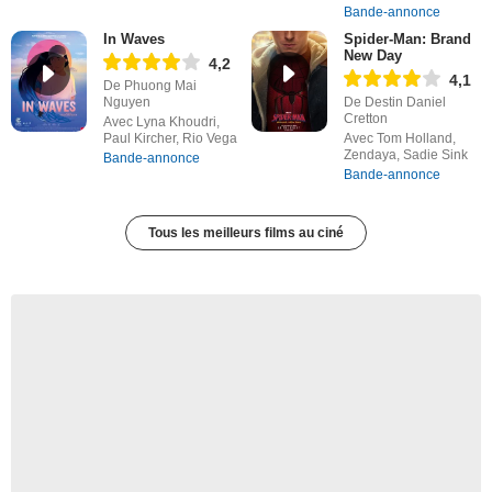
Bande-annonce
In Waves
Spider-Man: Brand
New Day
4,2
4,1
De Phuong Mai
Nguyen
De Destin Daniel
Cretton
Avec Lyna Khoudri,
Paul Kircher, Rio Vega
Avec Tom Holland,
Zendaya, Sadie Sink
Bande-annonce
Bande-annonce
Tous les meilleurs films au ciné