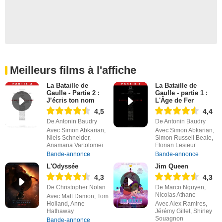
Meilleurs films à l'affiche
La Bataille de
La Bataille de
Gaulle - Partie 2 :
Gaulle - partie 1 :
J’écris ton nom
L'Âge de Fer
4,5
4,4
De Antonin Baudry
De Antonin Baudry
Avec Simon Abkarian,
Avec Simon Abkarian,
Niels Schneider,
Simon Russell Beale,
Anamaria Vartolomei
Florian Lesieur
Bande-annonce
Bande-annonce
L'Odyssée
Jim Queen
4,3
4,3
De Christopher Nolan
De Marco Nguyen,
Nicolas Athane
Avec Matt Damon, Tom
Holland, Anne
Avec Alex Ramires,
Hathaway
Jérémy Gillet, Shirley
Souagnon
Bande-annonce