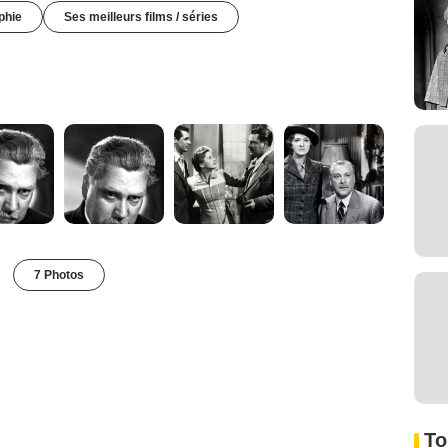
phie
Ses meilleurs films / séries
7 Photos
To