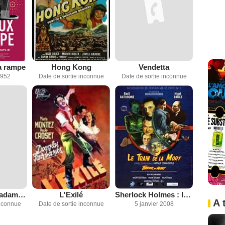
a rampe
Hong Kong
Vendetta
1952
Date de sortie inconnue
Date de sortie inconnue
La Seconde Madame Carrolls
L'Exilé
Sherlock Holmes : le train de la mort
A 
inconnue
Date de sortie inconnue
5 janvier 2008