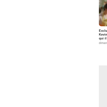
Exclu
Kevin
qui i
diman