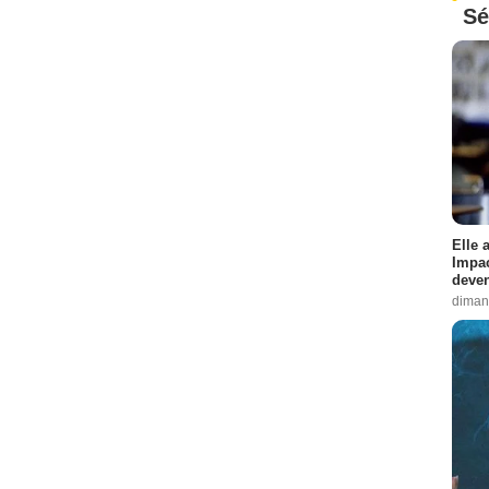
Sé
Elle 
Impac
deven
diman