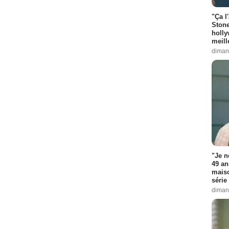
"Ça l
Stone
holly
meill
diman
"Je n
49 an
maiso
série 
diman