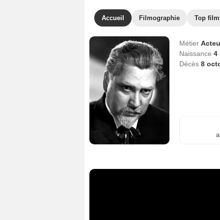
Accueil
Filmographie
Top film
Métier
Acteu
Naissance
4
Décès
8 oct
a