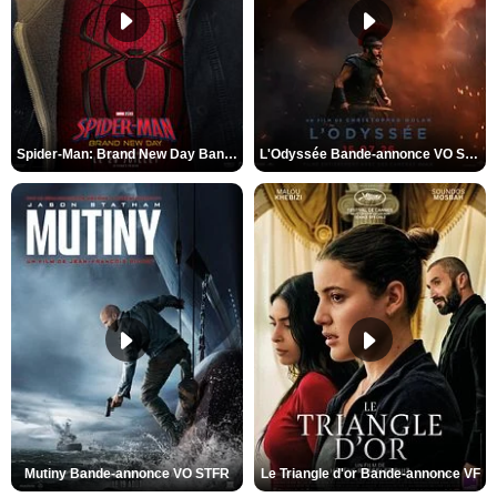
Spider-Man: Brand New Day Bande-annonce VO STFR
L'Odyssée Bande-annonce VO STFR
Mutiny Bande-annonce VO STFR
Le Triangle d'or Bande-annonce VF