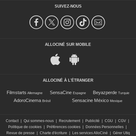
SUIVEZ-NOUS
ALLOCINÉ SUR MOBILE
ALLOCINÉ À L'ÉTRANGER
Filmstarts
SensaCine
Beyazperde
Allemagne
Espagne
Turquie
AdoroCinema
Sensacine México
Brésil
Mexique
Contact
|
Qui sommes-nous
|
Recrutement
|
Publicité
|
CGU
|
CGV
|
Politique de cookies
|
Préférences cookies
|
Données Personnelles
|
Revue de presse
|
Charte d'écriture
|
Les services AlloCiné
|
Gérer Utiq