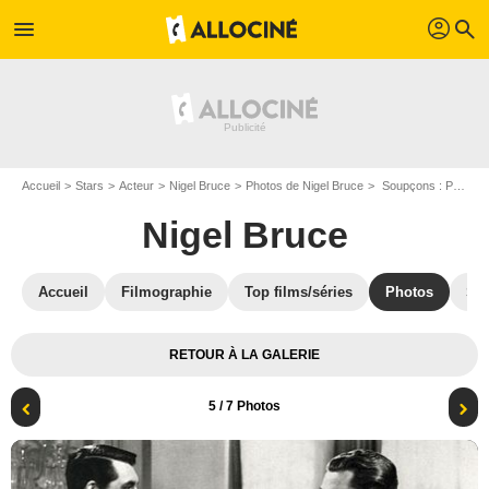
profil
menu
search
Accueil
Stars
Acteur
Nigel Bruce
Photos de Nigel Bruce
Soupçons : Photo Cary Grant, Joan Fontaine, Nigel Bruce
Nigel Bruce
Accueil
Filmographie
Top films/séries
Photos
St
RETOUR À LA GALERIE
5
/ 7 Photos