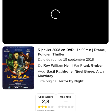
5 janvier 2008
en DVD
|
1h 00min
|
Drame
,
Policier
,
Thriller
Date de reprise
19 septembre 2018
De
Roy William Neill
Par
Frank Gruber
|
Avec
Basil Rathbone
,
Nigel Bruce
,
Alan
Mowbray
Titre original
Terror by Night
Spectateurs
Mes amis
2,8
--
59 notes, 10 critiques