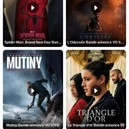
Spider-Man: Brand New Day Bande-annonce VO STFR
L'Odyssée Bande-annonce VO STFR
Mutiny Bande-annonce VO STFR
Le Triangle d'or Bande-annonce VF