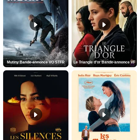
Mutiny Bande-annonce VO STFR
Le Triangle d'or Bande-annonce VF