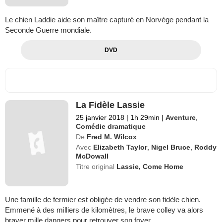
Le chien Laddie aide son maître capturé en Norvège pendant la
Seconde Guerre mondiale.
DVD
La Fidèle Lassie
25 janvier 2018
|
1h 29min
|
Aventure
,
Comédie dramatique
De
Fred M. Wilcox
Avec
Elizabeth Taylor
,
Nigel Bruce
,
Roddy
McDowall
Titre original
Lassie, Come Home
Une famille de fermier est obligée de vendre son fidèle chien.
Emmené à des milliers de kilomètres, le brave colley va alors
braver mille dangers pour retrouver son foyer.