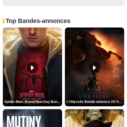
Top Bandes-annonces
Spider-Man: Brand New Day Bande-annonce VO STFR
L'Odyssée Bande-annonce VO STFR