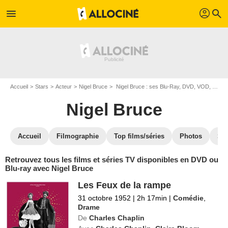
profil
menu
search
Accueil
Stars
Acteur
Nigel Bruce
Nigel Bruce : ses Blu-Ray, DVD, VOD, SVOD
Nigel Bruce
Accueil
Filmographie
Top films/séries
Photos
St
Retrouvez tous les films et séries TV disponibles en DVD ou
Blu-ray avec Nigel Bruce
Les Feux de la rampe
31 octobre 1952
|
2h 17min
|
Comédie
,
Drame
De
Charles Chaplin