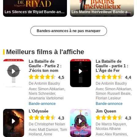
Les Silences de Riyad Bande-annonce VO STFR
Les Matins merveilleux Bande-annonce VF
Bandes-annonces à ne pas manquer
Meilleurs films à l'affiche
La Bataille de
La Bataille de
Gaulle - Partie 2 :
Gaulle - partie 1 :
J’écris ton nom
L'Âge de Fer
4,5
4,4
De Antonin Baudry
De Antonin Baudry
Avec Simon Abkarian,
Avec Simon Abkarian,
Niels Schneider,
Simon Russell Beale,
Anamaria Vartolomei
Florian Lesieur
Bande-annonce
Bande-annonce
L'Odyssée
Jim Queen
4,3
4,3
De Christopher Nolan
De Marco Nguyen,
Nicolas Athane
Avec Matt Damon, Tom
Holland, Anne
Avec Alex Ramires,