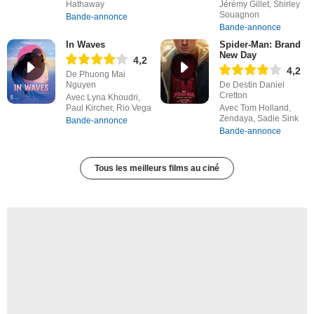
Hathaway
Jérémy Gillet, Shirley
Souagnon
Bande-annonce
Bande-annonce
In Waves
Spider-Man: Brand
New Day
4,2
4,2
De Phuong Mai
Nguyen
De Destin Daniel
Cretton
Avec Lyna Khoudri,
Paul Kircher, Rio Vega
Avec Tom Holland,
Zendaya, Sadie Sink
Bande-annonce
Bande-annonce
Tous les meilleurs films au ciné