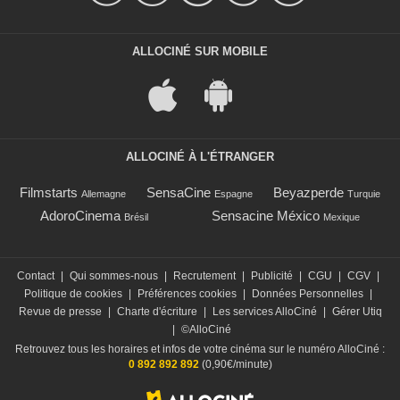
ALLOCINÉ SUR MOBILE
ALLOCINÉ À L'ÉTRANGER
Filmstarts
SensaCine
Beyazperde
Allemagne
Espagne
Turquie
AdoroCinema
Sensacine México
Brésil
Mexique
Contact
|
Qui sommes-nous
|
Recrutement
|
Publicité
|
CGU
|
CGV
|
Politique de cookies
|
Préférences cookies
|
Données Personnelles
|
Revue de presse
|
Charte d'écriture
|
Les services AlloCiné
|
Gérer Utiq
|
©AlloCiné
Retrouvez tous les horaires et infos de votre cinéma sur le numéro AlloCiné :
0 892 892 892
(0,90€/minute)