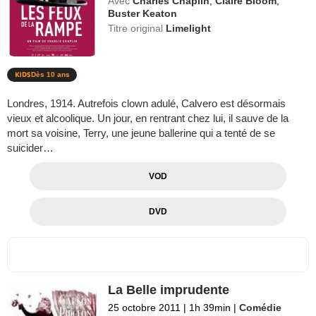
Avec
Charles Chaplin
,
Claire Bloom
,
Buster Keaton
Titre original
Limelight
Dès 10 ans
Londres, 1914. Autrefois clown adulé, Calvero est désormais
vieux et alcoolique. Un jour, en rentrant chez lui, il sauve de la
mort sa voisine, Terry, une jeune ballerine qui a tenté de se
suicider…
VOD
DVD
La Belle imprudente
25 octobre 2011
|
1h 39min
|
Comédie