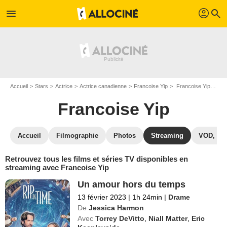
profil
menu
search
Accueil
Stars
Actrice
Actrice canadienne
Francoise Yip
Francoise Yip : Films et séries online
Francoise Yip
Accueil
Filmographie
Photos
Streaming
VOD, DV
Retrouvez tous les films et séries TV disponibles en
streaming avec Francoise Yip
Un amour hors du temps
13 février 2023
|
1h 24min
|
Drame
De
Jessica Harmon
Avec
Torrey DeVitto
,
Niall Matter
,
Eric