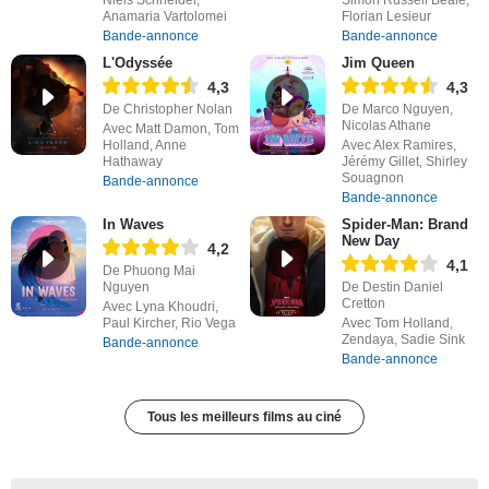
Anamaria Vartolomei
Florian Lesieur
Bande-annonce
Bande-annonce
L'Odyssée
Jim Queen
4,3
4,3
De Christopher Nolan
De Marco Nguyen,
Nicolas Athane
Avec Matt Damon, Tom
Holland, Anne
Avec Alex Ramires,
Hathaway
Jérémy Gillet, Shirley
Souagnon
Bande-annonce
Bande-annonce
In Waves
Spider-Man: Brand
New Day
4,2
4,1
De Phuong Mai
Nguyen
De Destin Daniel
Cretton
Avec Lyna Khoudri,
Paul Kircher, Rio Vega
Avec Tom Holland,
Zendaya, Sadie Sink
Bande-annonce
Bande-annonce
Tous les meilleurs films au ciné