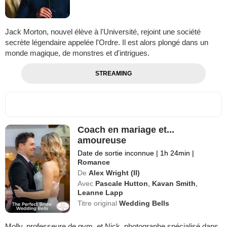
Jack Morton, nouvel élève à l'Université, rejoint une société
secrète légendaire appelée l'Ordre. Il est alors plongé dans un
monde magique, de monstres et d'intrigues.
STREAMING
Coach en mariage et...
amoureuse
Date de sortie inconnue
|
1h 24min
|
Romance
De
Alex Wright (II)
Avec
Pascale Hutton
,
Kavan Smith
,
Leanne Lapp
Titre original
Wedding Bells
Molly, professeure de gym, et Nick, photographe spécialisé dans