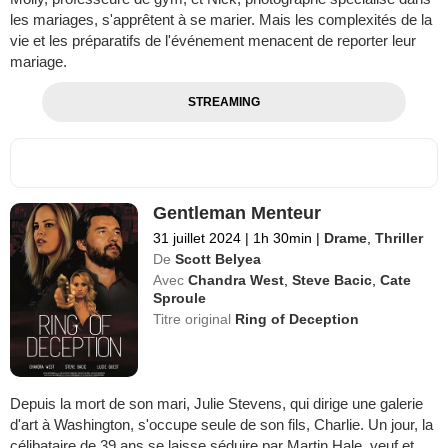
les mariages, s'apprêtent à se marier. Mais les complexités de la
vie et les préparatifs de l'événement menacent de reporter leur
mariage.
STREAMING
Gentleman Menteur
31 juillet 2024
|
1h 30min
|
Drame
,
Thriller
De
Scott Belyea
Avec
Chandra West
,
Steve Bacic
,
Cate
Sproule
Titre original
Ring of Deception
Depuis la mort de son mari, Julie Stevens, qui dirige une galerie
d'art à Washington, s'occupe seule de son fils, Charlie. Un jour, la
célibataire de 39 ans se laisse séduire par Martin Hale, veuf et