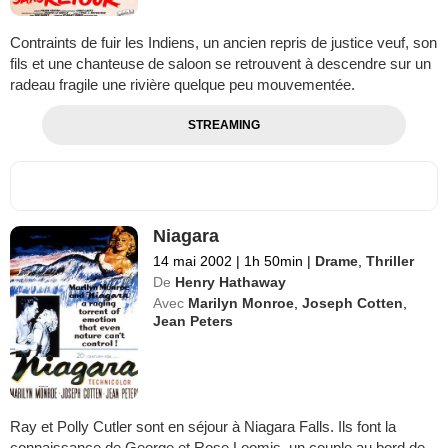
Contraints de fuir les Indiens, un ancien repris de justice veuf, son
fils et une chanteuse de saloon se retrouvent à descendre sur un
radeau fragile une rivière quelque peu mouvementée.
STREAMING
Niagara
14 mai 2002
|
1h 50min
|
Drame
,
Thriller
De
Henry Hathaway
Avec
Marilyn Monroe
,
Joseph Cotten
,
Jean Peters
Ray et Polly Cutler sont en séjour à Niagara Falls. Ils font la
connaissance de George et Rose Loomis, un couple au bord de