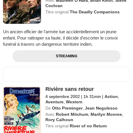
Avec
Maureen O'Hara
,
Brian Keith
,
Steve
Cochran
Titre original
The Deadly Companions
Un ancien officier de l'armée tue accidentellement un jeune
enfant. Pour rattraper sa faute, il décide d'escorter le convoi
funéral à travers un dangereux territoire indien.
STREAMING
Rivière sans retour
4 septembre 2002
|
1h 31min
|
Action
,
Aventure
,
Western
De
Otto Preminger
,
Jean Negulesco
Avec
Robert Mitchum
,
Marilyn Monroe
,
Rory Calhoun
Titre original
River of no Return