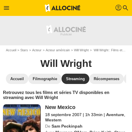
profil
menu
search
Accueil
Stars
Acteur
Acteur américain
Will Wright
Will Wright : Films et séries online
Will Wright
Accueil
Filmographie
Streaming
Récompenses
V
Retrouvez tous les films et séries TV disponibles en
streaming avec Will Wright
New Mexico
18 septembre 2007
|
1h 33min
|
Aventure
,
Western
De
Sam Peckinpah