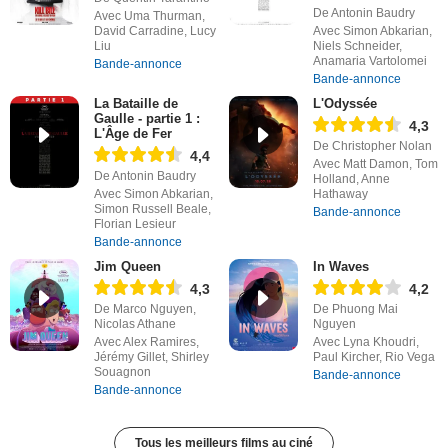
De Antonin Baudry
Avec Uma Thurman,
David Carradine, Lucy
Avec Simon Abkarian,
Liu
Niels Schneider,
Anamaria Vartolomei
Bande-annonce
Bande-annonce
La Bataille de
L'Odyssée
Gaulle - partie 1 :
4,3
L'Âge de Fer
De Christopher Nolan
4,4
Avec Matt Damon, Tom
De Antonin Baudry
Holland, Anne
Avec Simon Abkarian,
Hathaway
Simon Russell Beale,
Bande-annonce
Florian Lesieur
Bande-annonce
Jim Queen
In Waves
4,3
4,2
De Marco Nguyen,
De Phuong Mai
Nicolas Athane
Nguyen
Avec Alex Ramires,
Avec Lyna Khoudri,
Jérémy Gillet, Shirley
Paul Kircher, Rio Vega
Souagnon
Bande-annonce
Bande-annonce
Tous les meilleurs films au ciné