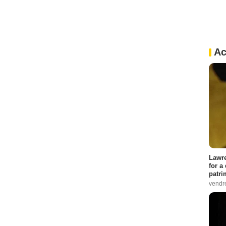
Ac
Lawre
for a
patri
vendre