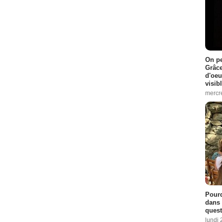
On pe
Grâce
d'oeu
visib
mercre
Pourq
dans 
quest
lundi 