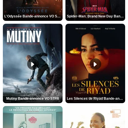
L'Odyssée Bande-annonce VO STFR
Spider-Man: Brand New Day Bande-annonce VO STFR
Mutiny Bande-annonce VO STFR
Les Silences de Riyad Bande-annonce VO STFR