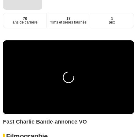
70
17
1
ans de carrière
films et séries tournés
prix
Fast Charlie Bande-annonce VO
Filmographie