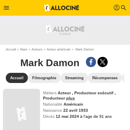
profil
menu
search
Accueil
Stars
Acteurs
Acteur américain
Mark Damon
Mark Damon
Accueil
Filmographie
Streaming
Récompenses
V
Métiers
Acteur
,
Producteur exécutif
,
Producteur
plus
Nationalité
Américain
Naissance
22 avril 1933
Décès
12 mai 2024
à l'age de 91 ans