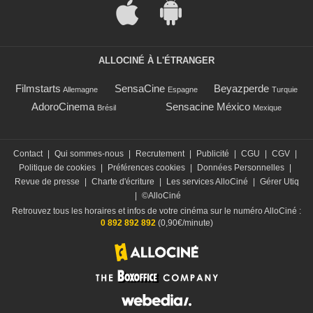
ALLOCINÉ À L'ÉTRANGER
Filmstarts
SensaCine
Beyazperde
Allemagne
Espagne
Turquie
AdoroCinema
Sensacine México
Brésil
Mexique
Contact
|
Qui sommes-nous
|
Recrutement
|
Publicité
|
CGU
|
CGV
|
Politique de cookies
|
Préférences cookies
|
Données Personnelles
|
Revue de presse
|
Charte d'écriture
|
Les services AlloCiné
|
Gérer Utiq
|
©AlloCiné
Retrouvez tous les horaires et infos de votre cinéma sur le numéro AlloCiné :
0 892 892 892
(0,90€/minute)