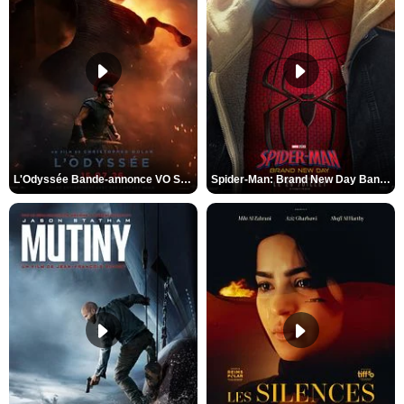
L'Odyssée Bande-annonce VO STFR
Spider-Man: Brand New Day Bande-annonce VO STFR