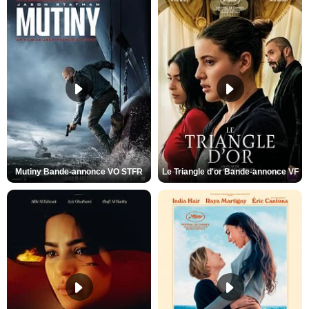
Mutiny Bande-annonce VO STFR
Le Triangle d'or Bande-annonce VF