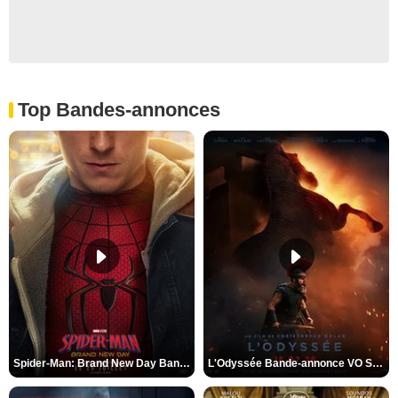
Top Bandes-annonces
Spider-Man: Brand New Day Bande-annonce VO STFR
L'Odyssée Bande-annonce VO STFR