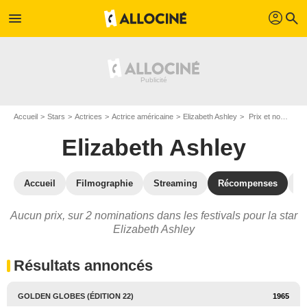
profil
menu
search
Accueil
Stars
Actrices
Actrice américaine
Elizabeth Ashley
Prix et nominations de Elizabeth Ashley
Elizabeth Ashley
Accueil
Filmographie
Streaming
Récompenses
V
Aucun prix, sur 2 nominations dans les festivals pour la star
Elizabeth Ashley
Résultats annoncés
GOLDEN GLOBES (ÉDITION 22)
1965