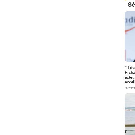
Sé
"Il é
Richa
acteu
excel
mercr