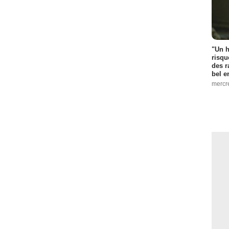
"Un h
risqu
des r
bel 
mercr