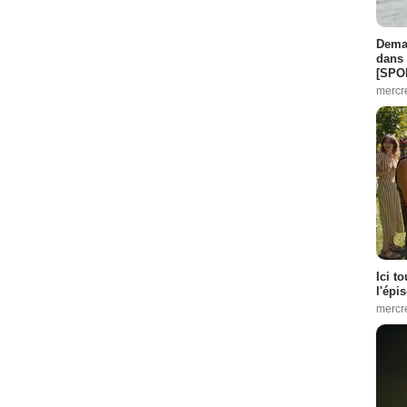
Demai
dans 
[SPO
mercr
Ici t
l'épi
mercr