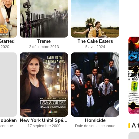
Started
Treme
The Cake Eaters
 2020
2 décembre 2013
5 avril 2024
Hoboken
New York Unité Spéciale
Homicide
A 
inconnue
17 septembre 2000
Date de sortie inconnue