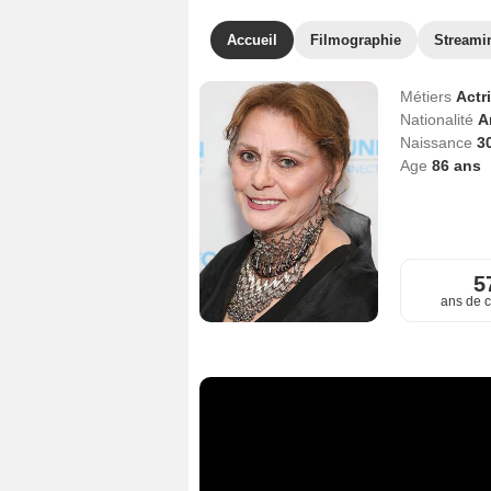
Accueil
Filmographie
Streami
Métiers
Actr
Nationalité
A
Naissance
3
Age
86
ans
5
ans de c