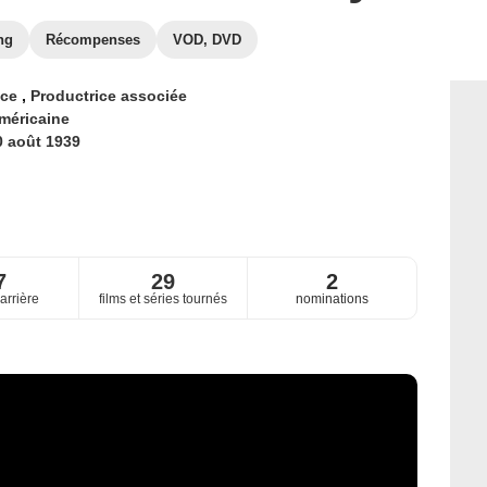
ng
Récompenses
VOD, DVD
ice
,
Productrice associée
méricaine
0 août 1939
7
29
2
arrière
films et séries tournés
nominations