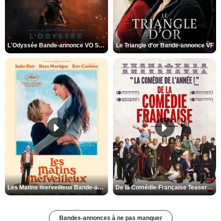
L'Odyssée Bande-annonce VO STFR
Le Triangle d'or Bande-annonce VF
Les Matins merveilleux Bande-annonce VF
De la Comédie-Française Teaser VF
Bandes-annonces à ne pas manquer