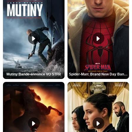
Mutiny Bande-annonce VO STFR
Spider-Man: Brand New Day Bande-annonce VO STFR