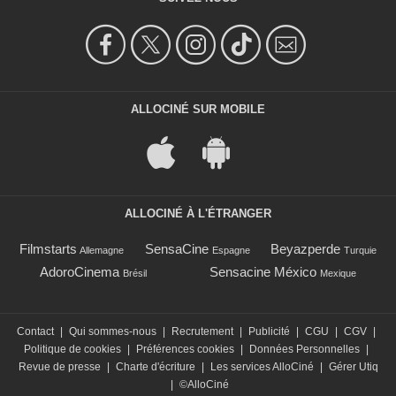
ALLOCINÉ SUR MOBILE
ALLOCINÉ À L'ÉTRANGER
Filmstarts
SensaCine
Beyazperde
Allemagne
Espagne
Turquie
AdoroCinema
Sensacine México
Brésil
Mexique
Contact
|
Qui sommes-nous
|
Recrutement
|
Publicité
|
CGU
|
CGV
|
Politique de cookies
|
Préférences cookies
|
Données Personnelles
|
Revue de presse
|
Charte d'écriture
|
Les services AlloCiné
|
Gérer Utiq
|
©AlloCiné