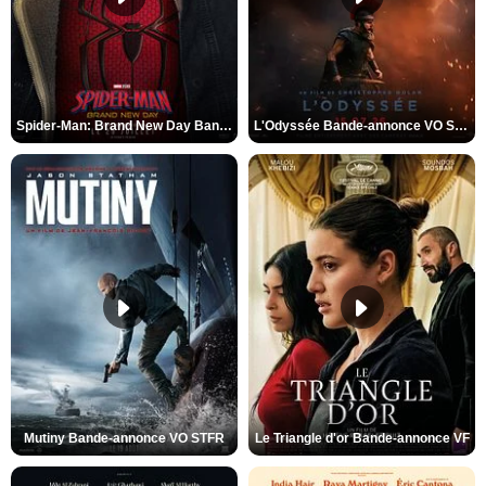
Spider-Man: Brand New Day Bande-annonce VO STFR
L'Odyssée Bande-annonce VO STFR
Mutiny Bande-annonce VO STFR
Le Triangle d'or Bande-annonce VF