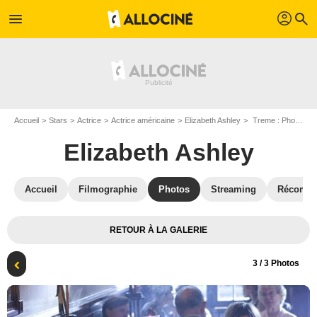
profil
menu
search
Accueil
Stars
Actrice
Actrice américaine
Elizabeth Ashley
Treme : Photo Elizabeth Ashley, Steve Zahn
Elizabeth Ashley
Accueil
Filmographie
Photos
Streaming
Récompe
RETOUR À LA GALERIE
3
/ 3 Photos