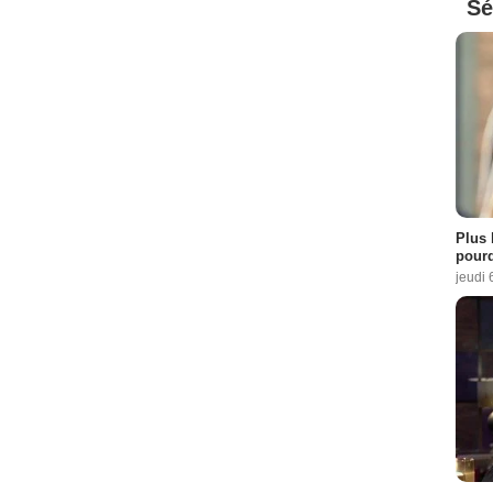
Sé
Plus 
pourq
jeudi 