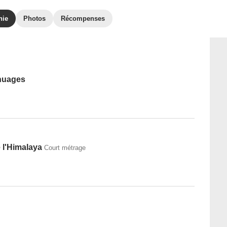
hie
Photos
Récompenses
 nuages
 l'Himalaya
Court métrage