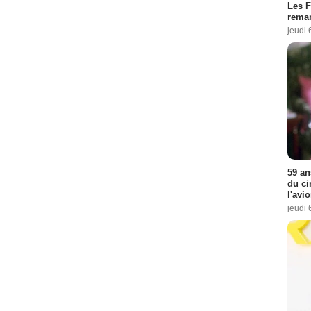
Les F
remar
jeudi 
59 an
du ci
l'avi
jeudi 