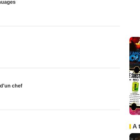
 nuages
 d'un chef
A 