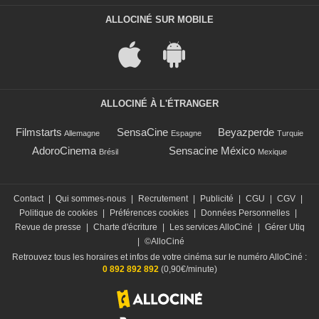
ALLOCINÉ SUR MOBILE
ALLOCINÉ À L'ÉTRANGER
Filmstarts
SensaCine
Beyazperde
Allemagne
Espagne
Turquie
AdoroCinema
Sensacine México
Brésil
Mexique
Contact
|
Qui sommes-nous
|
Recrutement
|
Publicité
|
CGU
|
CGV
|
Politique de cookies
|
Préférences cookies
|
Données Personnelles
|
Revue de presse
|
Charte d'écriture
|
Les services AlloCiné
|
Gérer Utiq
|
©AlloCiné
Retrouvez tous les horaires et infos de votre cinéma sur le numéro AlloCiné :
0 892 892 892
(0,90€/minute)