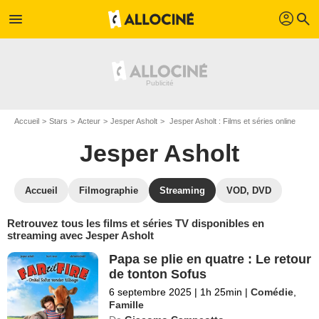
profil
menu
search
Accueil
Stars
Acteur
Jesper Asholt
Jesper Asholt : Films et séries online
Jesper Asholt
Accueil
Filmographie
Streaming
VOD, DVD
Retrouvez tous les films et séries TV disponibles en
streaming avec Jesper Asholt
Papa se plie en quatre : Le retour
de tonton Sofus
6 septembre 2025
|
1h 25min
|
Comédie
,
Famille