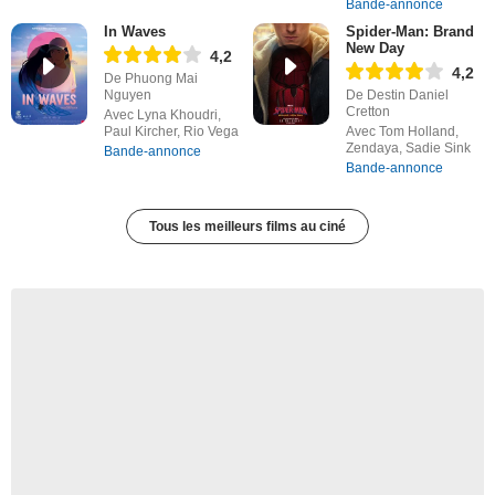
Bande-annonce
In Waves
Spider-Man: Brand
New Day
4,2
4,2
De Phuong Mai
Nguyen
De Destin Daniel
Cretton
Avec Lyna Khoudri,
Paul Kircher, Rio Vega
Avec Tom Holland,
Zendaya, Sadie Sink
Bande-annonce
Bande-annonce
Tous les meilleurs films au ciné