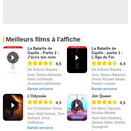
Meilleurs films à l'affiche
La Bataille de
La Bataille de
Gaulle - Partie 2 :
Gaulle - partie 1 :
J’écris ton nom
L'Âge de Fer
4,5
4,4
De Antonin Baudry
De Antonin Baudry
Avec Simon Abkarian,
Avec Simon Abkarian,
Niels Schneider,
Simon Russell Beale,
Anamaria Vartolomei
Florian Lesieur
Bande-annonce
Bande-annonce
L'Odyssée
Jim Queen
4,3
4,3
De Christopher Nolan
De Marco Nguyen,
Nicolas Athane
Avec Matt Damon, Tom
Holland, Anne
Avec Alex Ramires,
Hathaway
Jérémy Gillet, Shirley
Souagnon
Bande-annonce