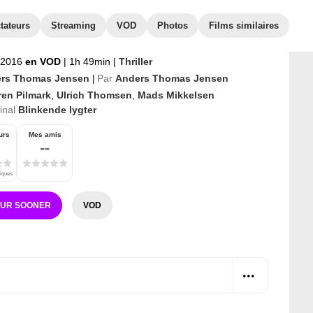
tateurs
Streaming
VOD
Photos
Films similaires
r 2016
en VOD
|
1h 49min
|
Thriller
rs Thomas Jensen
Par
Anders Thomas Jensen
|
ren Pilmark
,
Ulrich Thomsen
,
Mads Mikkelsen
ginal
Blinkende lygter
urs
Mes amis
--
tiques
SUR SOONER
VOD