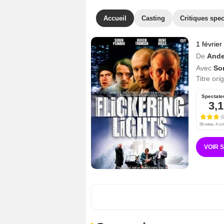
Accueil
Casting
Critiques spec
1 févrie
De
Ande
Avec
So
Titre ori
Spectate
3,1
58 notes, 4 cri
VOIR 