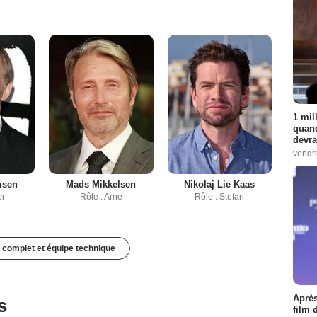
1 mil
quand
devra
vendr
msen
Mads Mikkelsen
Nikolaj Lie Kaas
er
Rôle : Arne
Rôle : Stefan
 complet et équipe technique
Après
s
film 