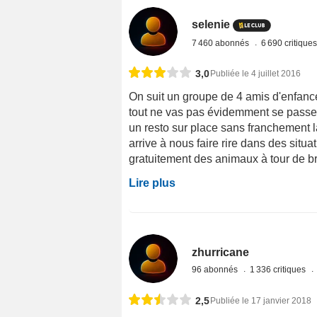
selenie
7 460 abonnés
6 690 critique
3,0
Publiée le 4 juillet 2016
On suit un groupe de 4 amis d'enfanc
tout ne vas pas évidemment se passer
un resto sur place sans franchement la
arrive à nous faire rire dans des situ
gratuitement des animaux à tour de br
Lire plus
zhurricane
96 abonnés
1 336 critiques
2,5
Publiée le 17 janvier 2018