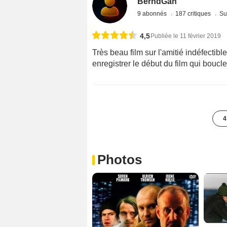
BerndGan
9 abonnés
187 critiques
Su
4,5
Publiée le 11 février 2019
Très beau film sur l'amitié indéfectible.
enregistrer le début du film qui bouc
4
Photos