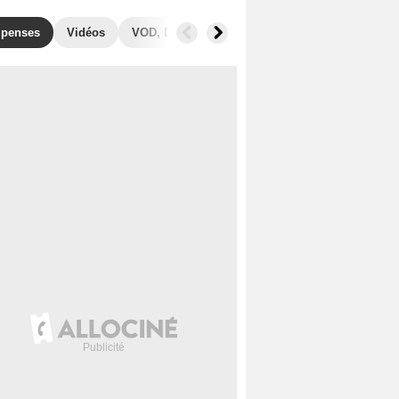
penses
Vidéos
VOD, DVD