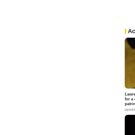
Ac
Lawre
for a
patri
vendre