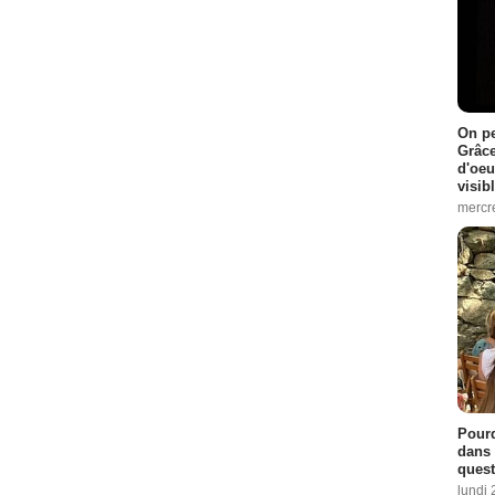
On pe
Grâce
d'oeu
visib
mercre
Pourq
dans 
quest
lundi 