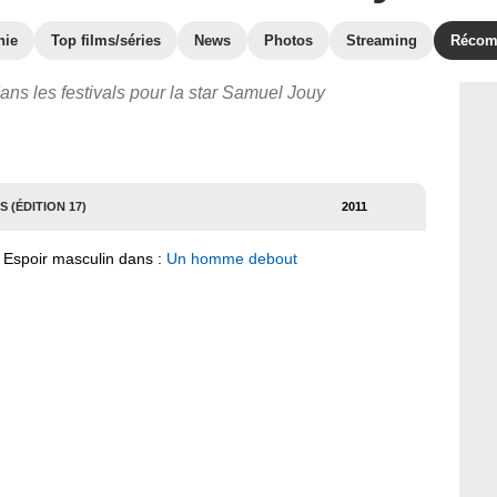
hie
Top films/séries
News
Photos
Streaming
Récom
ans les festivals pour la star Samuel Jouy
 (ÉDITION 17)
2011
 Espoir masculin dans :
Un homme debout