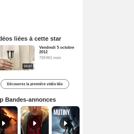
déos liées à cette star
Vendredi 5 octobre
2012
709 881 vues
10:07
Découvrez la première vidéo liée
p Bandes-annonces
L'Odyssée Bande-annonce VO STFR
Spider-Man: Brand New Day Bande-annonce VO STFR
Mutiny Bande-annonce VO STFR