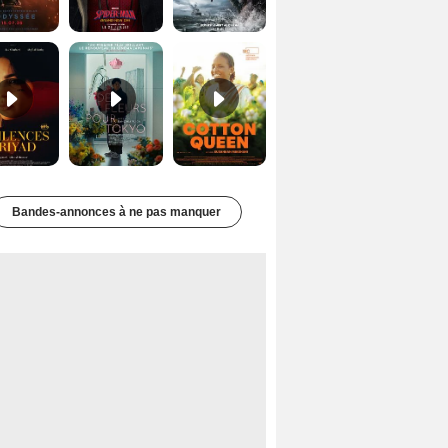
Les Silences de Riyad Bande-annonce VO STFR
Des Fleurs pour Tokyo Bande-annonce VO STFR
Cotton Queen Bande-annonce VO STFR
Bandes-annonces à ne pas manquer