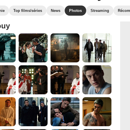
hie
Top films/séries
News
Photos
Streaming
Récom
ouy