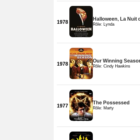
Halloween, La Nuit
1978
Rôle: Lynda
Our Winning Seaso
1978
Rôle: Cindy Hawkins
The Possessed
1977
Rôle: Marty