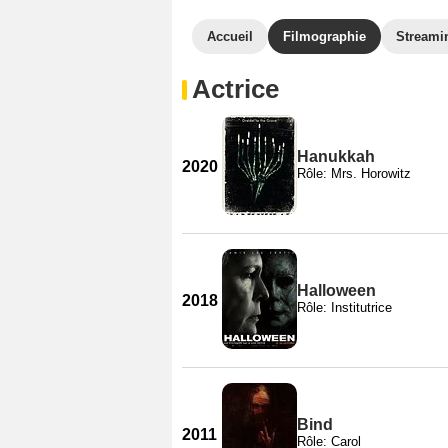
Accueil
Filmographie
Streami
Actrice
Hanukkah
2020
Rôle: Mrs. Horowitz
Halloween
2018
Rôle: Institutrice
Bind
2011
Rôle: Carol