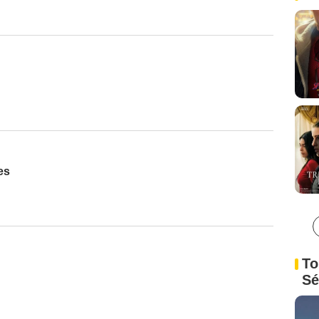
es
To
Sé