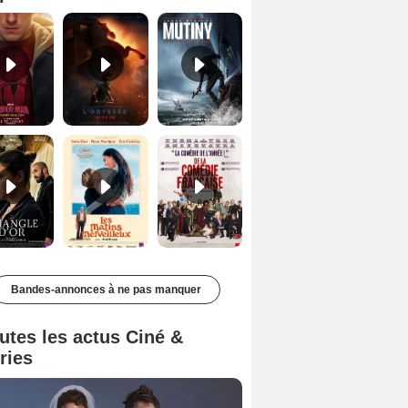
Le Triangle d'or Bande-annonce VF
Les Matins merveilleux Bande-annonce VF
De la Comédie-Française Teaser VF
Bandes-annonces à ne pas manquer
utes les actus Ciné &
ries