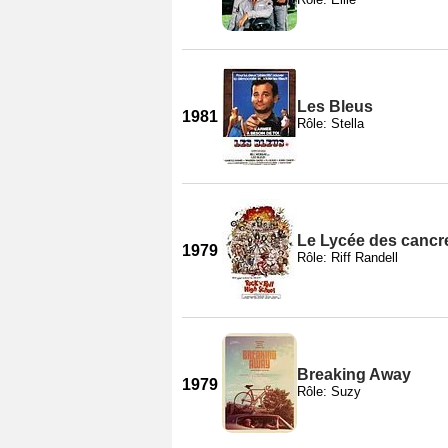
Les Bleus
1981
Rôle: Stella
Le Lycée des cancr
1979
Rôle: Riff Randell
Breaking Away
1979
Rôle: Suzy