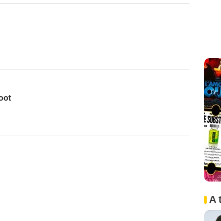
oot
A 