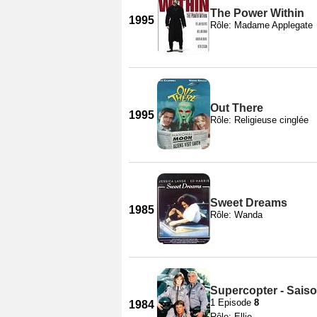
The Power Within
1995
Rôle: Madame Applegate
Out There
1995
Rôle: Religieuse cinglée
Sweet Dreams
1985
Rôle: Wanda
Supercopter - Saiso
1 Episode
8
1984
Rôle: Ellie