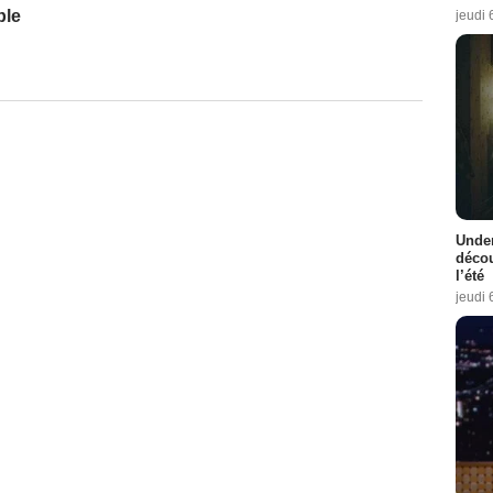
ble
jeudi 
Under
décou
l’été
jeudi 