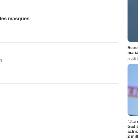
 des masques
Retro
maria
jeudi 
n
"J'ai
Gad E
actri
2 mil