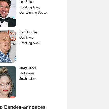
Les Bleus
Breaking Away
Our Winning Season
Paul Dooley
Out There
Breaking Away
Judy Greer
Halloween
Jawbreaker
p Bandes-annonces
Spider-Man: Brand New Day Bande-annonce VO STFR
L'Odyssée Bande-annonce VO STFR
Mutiny Bande-annonce VO STFR