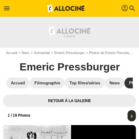
profil
menu
search
Accueil
Stars
Scénariste
Emeric Pressburger
Photos de Emeric Pressburger
Emeric Pressburger
Accueil
Filmographie
Top films/séries
News
Phot
RETOUR À LA GALERIE
1
/ 19 Photos