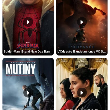
Spider-Man: Brand New Day Bande-annonce VO STFR
L'Odyssée Bande-annonce VO STFR