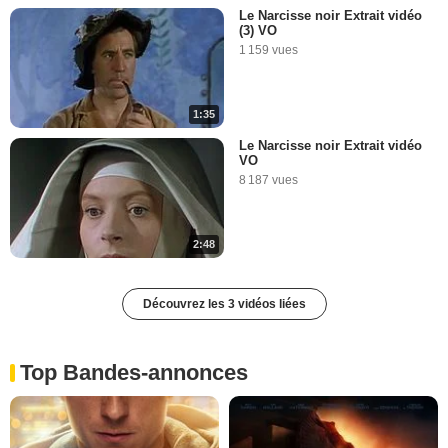
Le Narcisse noir Extrait vidéo
(3) VO
1 159 vues
1:35
Le Narcisse noir Extrait vidéo
VO
8 187 vues
2:48
Découvrez les 3 vidéos liées
Top Bandes-annonces